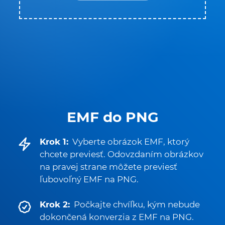
EMF do PNG
Krok 1:
Vyberte obrázok EMF, ktorý
chcete previesť. Odovzdaním obrázkov
na pravej strane môžete previesť
ľubovoľný EMF na PNG.
Krok 2:
Počkajte chvíľku, kým nebude
dokončená konverzia z EMF na PNG.