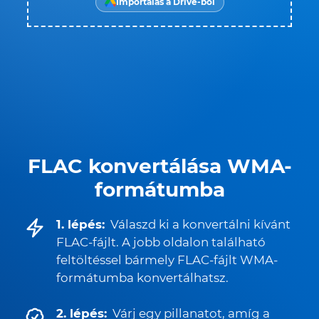
Importálás a Drive-ból
FLAC konvertálása WMA-
formátumba
1. lépés:
Válaszd ki a konvertálni kívánt
FLAC-fájlt. A jobb oldalon található
feltöltéssel bármely FLAC-fájlt WMA-
formátumba konvertálhatsz.
2. lépés:
Várj egy pillanatot, amíg a