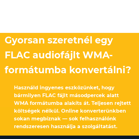
Gyorsan szeretnél egy
FLAC audiofájlt WMA-
formátumba konvertálni?
Használd ingyenes eszközünket, hogy
bármilyen FLAC fájlt másodpercek alatt
WMA formátumba alakíts át. Teljesen rejtett
költségek nélkül. Online konverterünkben
sokan megbíznak — sok felhasználónk
rendszeresen használja a szolgáltatást.