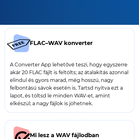
FLAC–WAV konverter
A Converter App lehetővé teszi, hogy egyszerre
akár 20 FLAC fájlt is feltölts; az átalakítás azonnal
elindul és gyors marad, még hosszú, nagy
felbontású sávok esetén is. Tartsd nyitva ezt a
lapot, és töltsd le minden WAV-et, amint
elkészül; a nagy fájlok is jöhetnek.
Mi lesz a WAV fájlodban