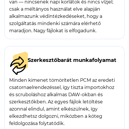
van — nincsenek napi korlátok és nincs vízjel;
csak a méltányos használat elve alapján
alkalmazunk védintézkedéseket, hogy a
szolgáltatás mindenki számára elérhető
maradjon. Nagy fájlokat is elfogadunk.
Szerkesztőbarát munkafolyamat
Minden kimenet tömörítetlen PCM az eredeti
csatornaelrendezéssel, így tiszta importokhoz
és scruboláshoz alkalmas DAW-okban és
szerkesztőkben. Az egyes fájlok letöltése
azonnal elindul, amint elkészülnek, így
elkezdhetsz dolgozni, miközben a köteg
feldolgozása folytatódik.