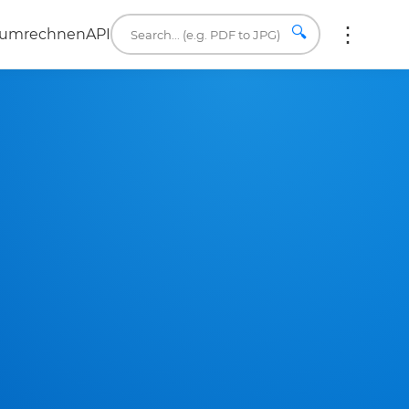
🔍
 umrechnen
API