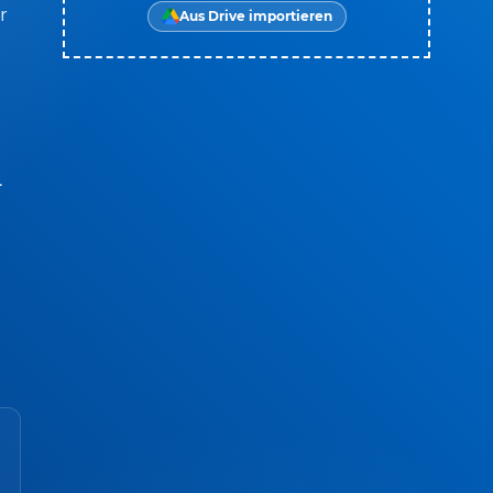
r
Aus Drive importieren
.