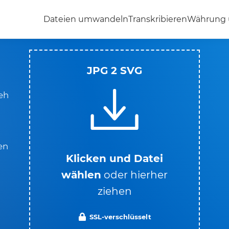
Dateien umwandeln
Transkribieren
Währung
JPG 2 SVG
ieh
den
Klicken und Datei
wählen
oder hierher
ziehen
SSL-verschlüsselt