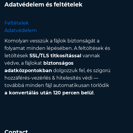
Adatvédelem és feltételek
Feltételek
Adatvédelem
Komolyan vesszük a fájlok biztonságát a
folyamat minden lépésében. A feltöltések és
letöltések
SSL/TLS titkosítással
vannak
védve, a fájlokat
biztonságos
adatközpontokban
dolgozzuk fel, és szigorú
hozzáférés-vezérlés & hitelesítés védi —
továbbá minden fájl automatikusan törlődik
a konvertálás után 120 percen belül
.
Contact