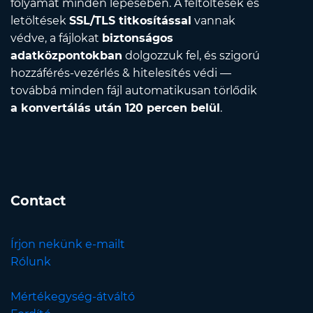
folyamat minden lépésében. A feltöltések és
letöltések
SSL/TLS titkosítással
vannak
védve, a fájlokat
biztonságos
adatközpontokban
dolgozzuk fel, és szigorú
hozzáférés-vezérlés & hitelesítés védi —
továbbá minden fájl automatikusan törlődik
a konvertálás után 120 percen belül
.
Contact
Írjon nekünk e-mailt
Rólunk
Mértékegység-átváltó