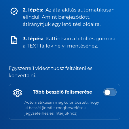
2. lépés:
Az átalakítás automatikusan
elindul. Amint befejeződött,
átirányítjuk egy letöltési oldalra.
3. lépés:
Kattintson a letöltés gombra
a TEXT fájlok helyi mentéséhez.
Egyszerre 1 videót tudsz feltölteni és
konvertálni.
Több beszélő felismerése
Automatikusan megkülönbözteti, hogy
ki beszél (ideális megbeszélések
jegyzeteihez és interjúkhoz)