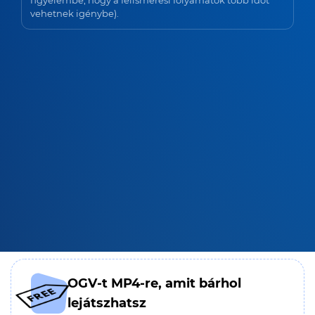
figyelembe, hogy a felismerési folyamatok több időt
vehetnek igénybe).
OGV-t MP4-re, amit bárhol
lejátszhatsz