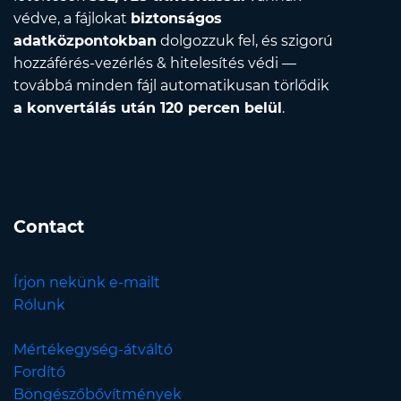
védve, a fájlokat
biztonságos
adatközpontokban
dolgozzuk fel, és szigorú
hozzáférés-vezérlés & hitelesítés védi —
továbbá minden fájl automatikusan törlődik
a konvertálás után 120 percen belül
.
Contact
Írjon nekünk e-mailt
Rólunk
Mértékegység-átváltó
Fordító
Böngészőbővítmények