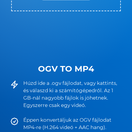
OGV TO MP4
Húzd ide a .ogv fájlodat, vagy kattints,
és válaszd ki a számítógépedről. Az 1
GB-nál nagyobb fájlok is jöhetnek.
Egyszerre csak egy videó.
Éppen konvertáljuk az OGV fájlodat
MP4-re (H.264 videó + AAC hang).