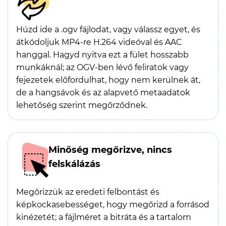
Húzd ide a .ogv fájlodat, vagy válassz egyet, és
átkódoljuk MP4-re H.264 videóval és AAC
hanggal. Hagyd nyitva ezt a fület hosszabb
munkáknál; az OGV-ben lévő feliratok vagy
fejezetek előfordulhat, hogy nem kerülnek át,
de a hangsávok és az alapvető metaadatok
lehetőség szerint megőrződnek.
Minőség megőrizve, nincs
felskálázás
Megőrizzük az eredeti felbontást és
képkockasebességet, hogy megőrizd a forrásod
kinézetét; a fájlméret a bitráta és a tartalom