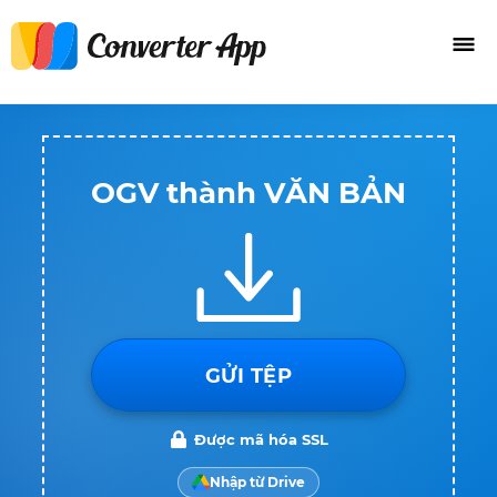
OGV thành VĂN BẢN
GỬI TỆP
Được mã hóa SSL
Nhập từ Drive