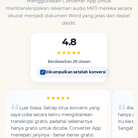
menggunakan Converter App untuk
mentranskripsikan rekaman audio MP3 mereka secara
akurat menjadi dokumen Word yang jelas dan dapat
diedit.
4.8
★★★★★
Berdasarkan 29 ulasan
Dikumpulkan setelah konversi
✓
★★★★★
Luar biasa. Setiap situs konversi yang
Alat 
saya coba secara keliru mengiklankan
hanya ada
transkripsi gratis, padahal sebenarnya
itu kare
hanya gratis untuk dicoba. Converter App
Sangat p
menepati janjinya - benar-benar gratis.