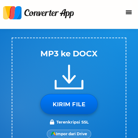
MP3 ke DOCX
KIRIM FILE
Terenkripsi SSL
Impor dari Drive