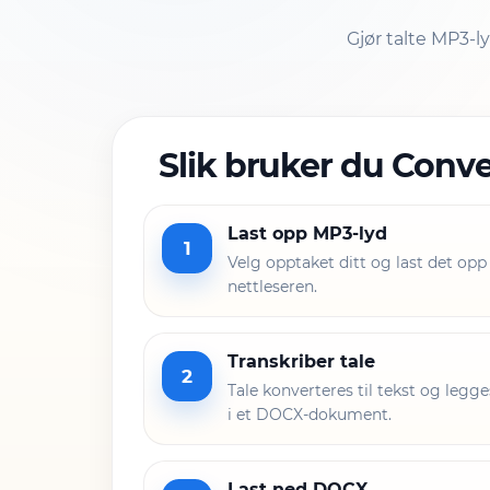
Gjør talte MP3-l
Slik bruker du Conv
Last opp MP3-lyd
1
Velg opptaket ditt og last det opp 
nettleseren.
Transkriber tale
2
Tale konverteres til tekst og legg
i et DOCX-dokument.
Last ned DOCX