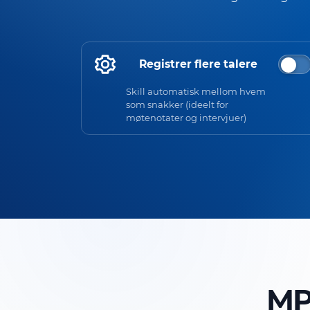
Registrer flere talere
Skill automatisk mellom hvem
som snakker (ideelt for
møtenotater og intervjuer)
MP