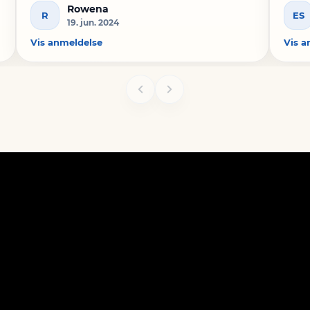
Rowena
R
ES
19. jun. 2024
Vis anmeldelse
Vis a