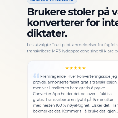
Brukere stoler på 
konverterer for int
diktater.
Les utvalgte Trustpilot-anmeldelser fra fagfol
transkribere MP3-lydopptakene sine til klare
★★★★★
Fremragende. Hver konverteringsside jeg
prøvde, annonserte falskt gratis transkripsjon,
men var i realiteten bare gratis å prøve.
Converter App holder det de lover – faktisk
gratis. Transkriberte en lydfil på 15 minutter
med nesten 100 % nøyaktighet. Elsker det. Har
bokmerket det. Kommer til å bruke det igjen
og donere med glede.