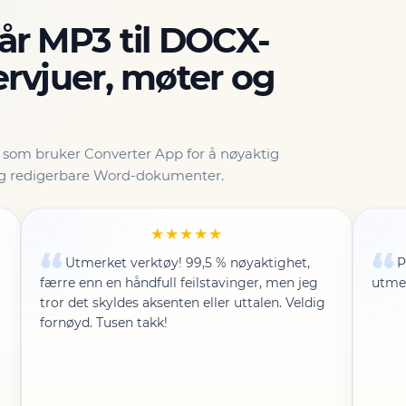
vår MP3 til DOCX-
ervjuer, møter og
k som bruker Converter App for å nøyaktig
 og redigerbare Word-dokumenter.
★★★★★
Utmerket verktøy! 99,5 % nøyaktighet,
P
færre enn en håndfull feilstavinger, men jeg
utme
tror det skyldes aksenten eller uttalen. Veldig
fornøyd. Tusen takk!