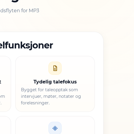
idsflyten for MP3
lfunksjoner
t
Tydelig talefokus
Bygget for taleopptak som
som
intervjuer, møter, notater og
.
forelesninger.