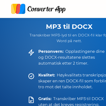
MP3 til DOCX
Transkriber MP3-lyd til en DOCX-fil klar f
Word på nett.
Personvern:
Opplastingene dine
og DOCX-resultatene slettes
automatisk etter 2 timer.
Kvalitet:
Høykvalitets transkripsj
skaper en ren DOCX-fil som forbli
tro mot det talte innholdet.
Gratis:
Transkriber MP3 til DOCX
uten at det kreves registrering.