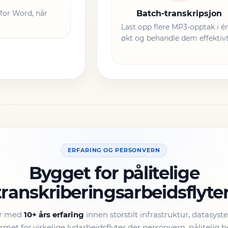
 for Word, når
Batch-transkripsjon
Last opp flere MP3-opptak i é
økt og behandle dem effektivt
ERFARING OG PERSONVERN
Bygget for pålitelige
transkriberingsarbeidsflyter
er med
10+ års erfaring
innen storstilt infrastruktur, datasys
met for virkelige lydarbeidsflyter der personvern, pålitelig 