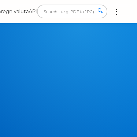
🔍
regn valuta
API