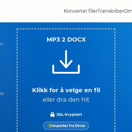
Konverter filer
Transkriber
Om
MP3 2 DOCX
or
Klikk for å velge en fil
on
eller dra den hit
r
SSL-kryptert
Importer fra Drive