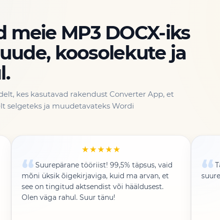
d meie MP3 DOCX-iks
juude, koosolekute ja
l.
tidelt, kes kasutavad rakendust Converter App, et
elt selgeteks ja muudetavateks Wordi
★★★★★
Suurepärane tööriist! 99,5% täpsus, vaid
T
mõni üksik õigekirjaviga, kuid ma arvan, et
suure
see on tingitud aktsendist või hääldusest.
Olen väga rahul. Suur tänu!