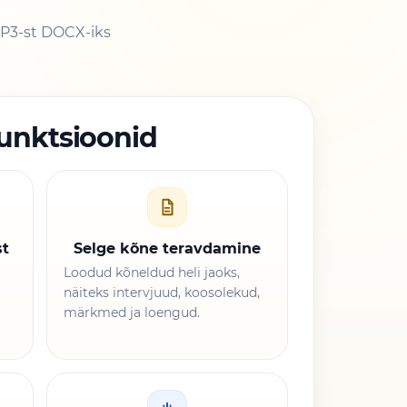
P3-st DOCX-iks
unktsioonid
st
Selge kõne teravdamine
Loodud kõneldud heli jaoks,
näiteks intervjuud, koosolekud,
märkmed ja loengud.