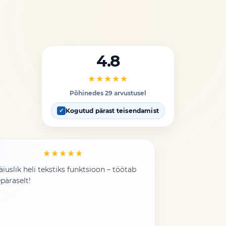
4.8
★★★★★
Põhinedes 29 arvustusel
Kogutud pärast teisendamist
✓
★★★★★
äiuslik heli tekstiks funktsioon – töötab
päraselt!