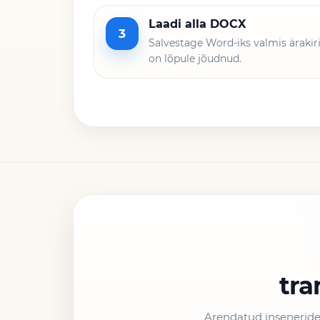
Laadi alla DOCX
3
Salvestage Word-iks valmis ärakiri
on lõpule jõudnud.
tra
Arendatud inseneride 