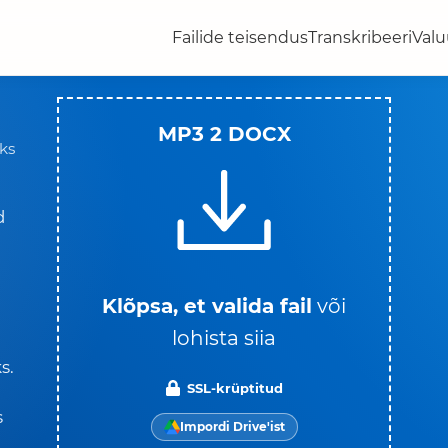
Failide teisendus
Transkribeeri
Valu
MP3 2 DOCX
ks
d
Klõpsa, et valida fail
või
lohista siia
s.
SSL-krüptitud
s
Impordi Drive'ist