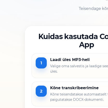
Teisendage kõ
Kuidas kasutada Co
App
Laadi üles MP3-heli
1
Valige oma salvestis ja laadige see
üles.
Kõne transkribeerimine
2
Kõne teisendatakse automaatselt t
paigutatakse DOCX-dokumenti.