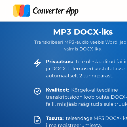
MP3 DOCX-iks
Transkribeeri MP3-audio veebis Wordi jao
valmis DOCX-iks.
Privaatsus:
Teie üleslaaditud faili
ja DOCX-tulemused kustutatakse
automaatselt 2 tunni pärast.
Kvaliteet:
Kõrgekvaliteediline
transkriptsioon loob puhta DOCX-
faili, mis jääb räägitud sisule truuk
Tasuta:
teisendage MP3 DOCX-ik
ilma registreerumiseta.