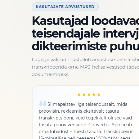
KASUTAJATE ARVUSTUSED
Kasutajad loodava
teisendajale interv
dikteerimiste puhu
Lugege valitud Trustpiloti arvustusi spetsialis
transkribeerida oma MP3-helisalvestised täps
dokumentideks.
★★★★★
Silmapaistev. Iga teisendussait, mida
proovisin, reklaamis eksitavalt tasuta
transkriptsiooni, kuid tegelikult oli see vaid
tasuta prooviversioon. Converter App peab
oma lubadust – tõesti tasuta. Transkribeeris
15-minutilise heli peaaegu 100% täpsusega.