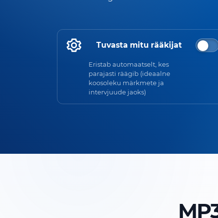
Tuvasta mitu rääkijat
Eristab automaatselt, kes
parajasti räägib (ideaalne
koosoleku märkmete ja
intervjuude jaoks)
MP3