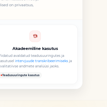
ised on privaatsus,
Akadeemiline kasutus
iidatud avaldatud teadusuuringutes ja
kasutusel
intervjuude transkribeerimiseks
ja
valitatiivse andmete analüüsi jaoks.
Teadusuuringute kasutus