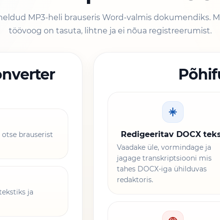
neldud MP3-heli brauseris Word-valmis dokumendiks. M
töövoog on tasuta, lihtne ja ei nõua registreerumist.
nverter
Põhif
Redigeeritav DOCX tek
 otse brauserist
Vaadake üle, vormindage ja
jagage transkriptsiooni mis
tahes DOCX-iga ühilduvas
redaktoris.
ekstiks ja