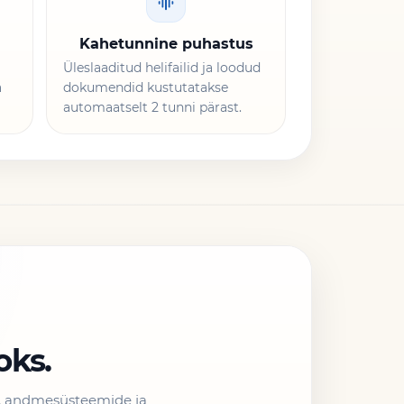
Kahetunnine puhastus
Üleslaaditud helifailid ja loodud
a
dokumendid kustutatakse
automaatselt 2 tunni pärast.
oks.
u, andmesüsteemide ja