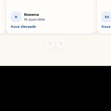
n
Rowena
R
ES
19. juuni 2024
Kuva ülevaade
Kuva