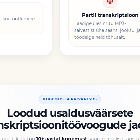
Partii transkriptsioon
, kui töötlemine
Laadige üles mitu MP3-
salvestist ühe seansi jooksul j
töödelge neid tõhusalt.
KOGEMUS JA PRIVAATSUS
Loodud usaldusväärsete
nskriptsioonitöövoogude ja
poolt, kellel on
10+ aastat kogemust
suuremahulise tarist