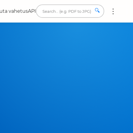
🔍
uta vahetus
API