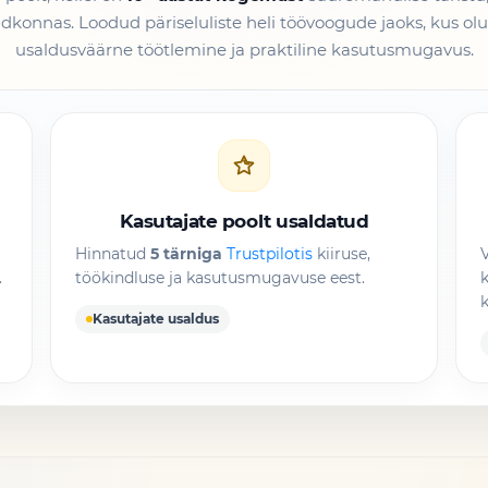
dkonnas. Loodud päriseluliste heli töövoogude jaoks, kus olul
usaldusväärne töötlemine ja praktiline kasutusmugavus.
Kasutajate poolt usaldatud
Hinnatud
5 tärniga
Trustpilotis
kiiruse,
V
.
töökindluse ja kasutusmugavuse eest.
k
Kasutajate usaldus