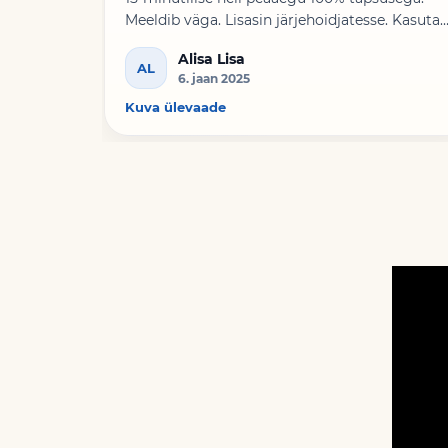
Meeldib väga. Lisasin järjehoidjatesse. Kasuta
seda kindlasti uuesti ja annetan hea meelega.
Alisa Lisa
AL
6. jaan 2025
Kuva ülevaade