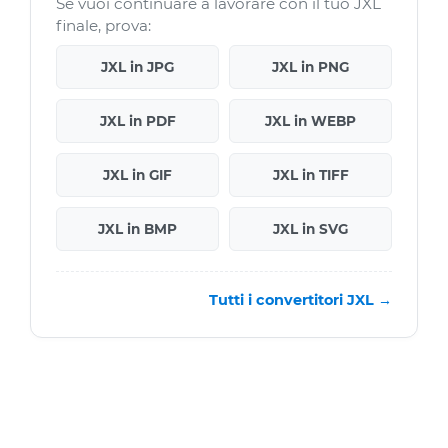
Se vuoi continuare a lavorare con il tuo JXL
finale, prova:
JXL in JPG
JXL in PNG
JXL in PDF
JXL in WEBP
JXL in GIF
JXL in TIFF
JXL in BMP
JXL in SVG
Tutti i convertitori JXL →