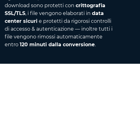
download sono protetti con
crittografia
SSL/TLS
, i file vengono elaborati in
data
center sicuri
e protetti da rigorosi controlli
di accesso & autenticazione — inoltre tutti i
file vengono rimossi automaticamente
entro
120 minuti dalla conversione
.
Contact
Mandaci un'email
Informazioni su di noi
Convertitore di unità
Traduttore