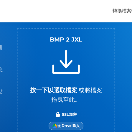
轉換檔案
BMP 2 JXL
圖
您
按一下以選取檔案
或將檔案
點
拖曳至此。
SSL加密
從 Drive 匯入