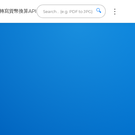
🔍
轉寫
貨幣換算
API