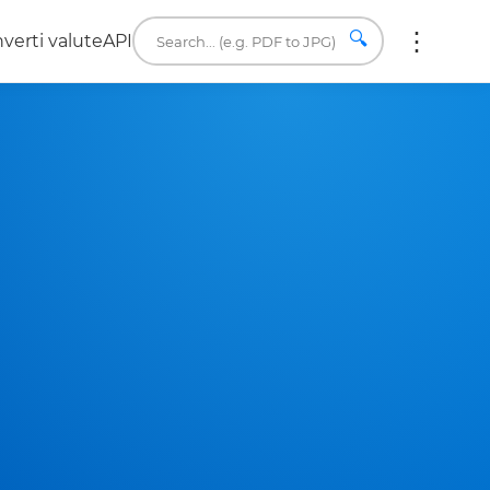
🔍
verti valute
API