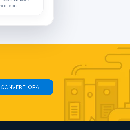
ro due ore.
CONVERTI ORA