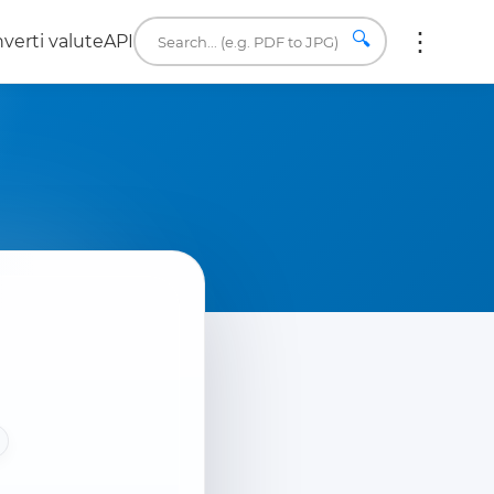
🔍
verti valute
API