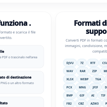
unziona .
Formati d
suppor
ormato e scarica il file
vertito.
Converti PDF in formati 
immagini, condivisione, m
compatibi
ile
e PDF o trascinalo nell'area
DJVU
7Z
RTF
CS
WAV
RAR
ZIP
M
mato di destinazione
XLSX
WEBP
TGA
, PNG o un altro formato
PCX
MNG
JFIF
BMP
GIF
AI
TIF
ultato
FB2
CBZ
AZW3