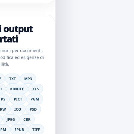
i output
tati
comuni per documenti,
odifica ed esigenze di
lità.
V
TXT
MP3
D
KINDLE
XLS
PS
PICT
PGM
DRW
ICO
PSD
JPEG
CBR
PPM
EPUB
TIFF