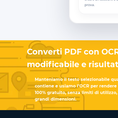
prova.
Converti PDF con OCR
modificabile e risulta
Manteniamo il testo selezionabile qua
contiene e usiamo l’OCR per rendere i r
100% gratuito, senza limiti di utilizz
grandi dimensioni.