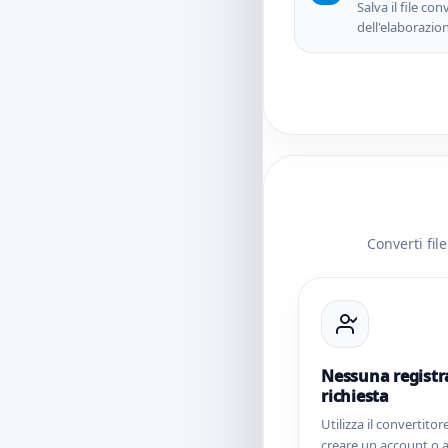
Salva il file co
dell'elaborazio
Converti fil
Nessuna registr
richiesta
Utilizza il convertito
creare un account o 