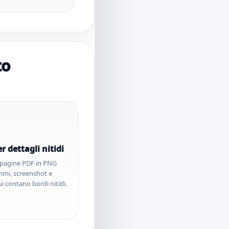
to
r dettagli nitidi
e pagine PDF in PNG
mmi, screenshot e
ui contano bordi nitidi.