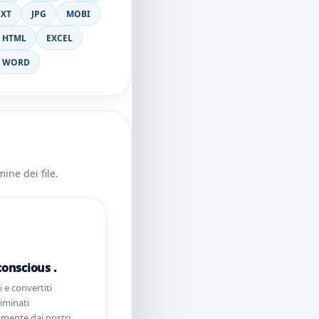
EXT
JPG
MOBI
HTML
EXCEL
WORD
ine dei file.
conscious .
ti e convertiti
iminati
mente dai nostri