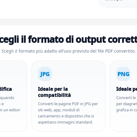
cegli il formato di output corret
Scegli il formato più adatto all’uso previsto del file PDF convertito.
JPG
PNG
ifica
Ideale per la
Ideale pe
compatibilità
X quando
Converti l
o e
Converti le pagine PDF in JPG per
per diagra
in un editor
siti web, app, moduli di
grafica in c
caricamento e dispositivi che si
aspettano immagini standard.