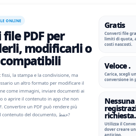
ILE ONLINE
Gratis
 file PDF per
Converti file g
limiti di quota
erli, modificarli o
costi nascosti.
 compatibili
Veloce .
Carica, scegli u
 fissi, la stampa e la condivisione, ma
conversione in p
sario un altro formato per modificare il
gine come immagini, inviare documenti ai
o o aprire il contenuto in app che non
Nessuna
registraz
F. Convertire un PDF può rendere più
richiesta.
semplice riutilizzare il contenuto del documento, حفظ?
Utilizza il Conv
dover creare un
anticipo.