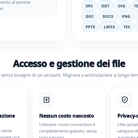
nvertito al termine
XPS
ODT
SVG
T
ne.
DOC
DOCX
PNG
PPTX
LATEX
TEX
Accesso e gestione dei file
e senza bisogno di un account, filigrana o archiviazione a lungo term
azione
Nessun costo nascosto
Privacy-
Utilizzare i nostri convertitori è
I file carica
re senza
completamente gratuito, senza
vengono el
avviare una
costi nascosti.
automatica