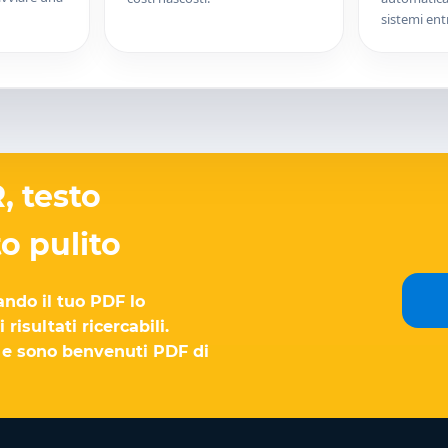
sistemi ent
, testo
to pulito
ndo il tuo PDF lo
isultati ricercabili.
o, e sono benvenuti PDF di