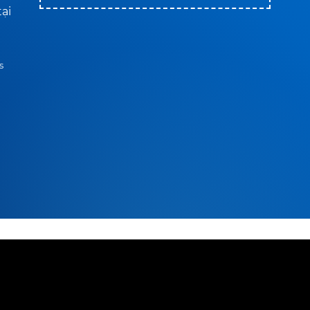
tại
s