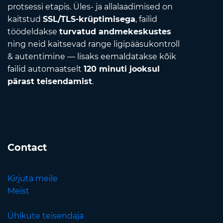
protsessi etapis. Üles- ja allalaadimised on
kaitstud
SSL/TLS-krüptimisega
, failid
töödeldakse
turvatud andmekeskustes
ning neid kaitsevad range ligipääsukontroll
& autentimine — lisaks eemaldatakse kõik
failid automaatselt
120 minuti jooksul
pärast teisendamist
.
Contact
Kirjuta meile
Meist
Ühikute teisendaja