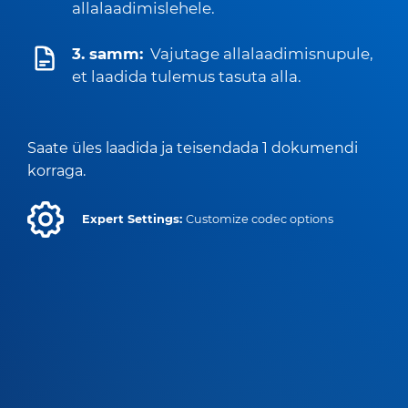
allalaadimislehele.
3. samm:
Vajutage allalaadimisnupule,
et laadida tulemus tasuta alla.
Saate üles laadida ja teisendada 1 dokumendi
korraga.
Expert Settings:
Customize codec options