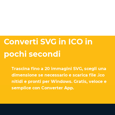
Converti SVG in ICO in
pochi secondi
Trascina fino a 20 immagini SVG, scegli una
dimensione se necessario e scarica file .ico
nitidi e pronti per Windows. Gratis, veloce e
semplice con Converter App.