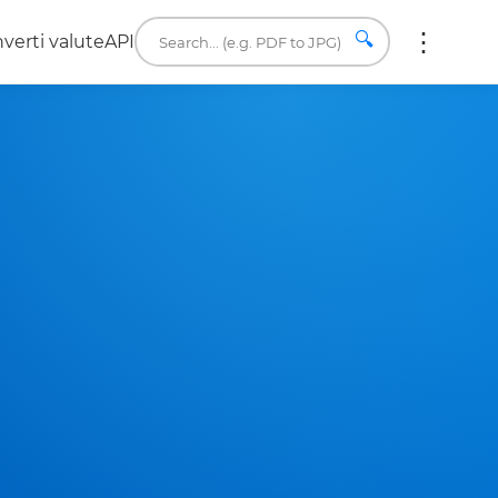
🔍
verti valute
API