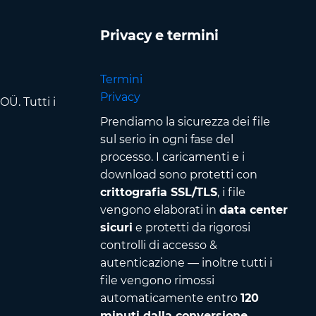
Privacy e termini
Termini
Privacy
Ü. Tutti i
Prendiamo la sicurezza dei file
sul serio in ogni fase del
processo. I caricamenti e i
download sono protetti con
crittografia SSL/TLS
, i file
vengono elaborati in
data center
sicuri
e protetti da rigorosi
controlli di accesso &
autenticazione — inoltre tutti i
file vengono rimossi
automaticamente entro
120
minuti dalla conversione
.