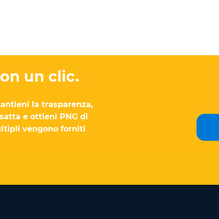
on un clic.
antieni la trasparenza,
satta e ottieni PNG di
ultipli vengono forniti