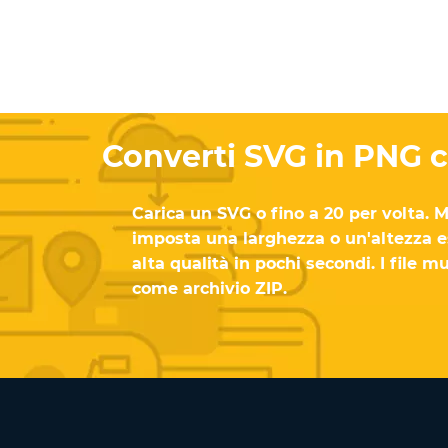
Converti SVG in PNG c
Carica un SVG o fino a 20 per volta. M
imposta una larghezza o un'altezza e
alta qualità in pochi secondi. I file m
come archivio ZIP.