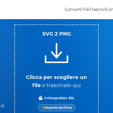
Converti file
Trascrivi
Con
SVG 2 PNG
Clicca per scegliere un
file
o trascinalo qui
Crittografato SSL
 di
Importa da Drive