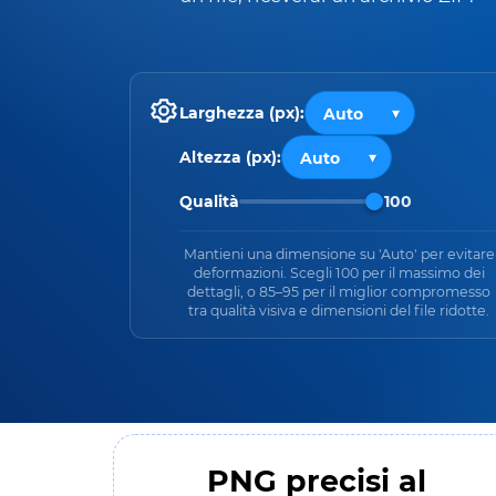
Larghezza (px):
Altezza (px):
Qualità
100
Mantieni una dimensione su 'Auto' per evitare
deformazioni. Scegli 100 per il massimo dei
dettagli, o 85–95 per il miglior compromesso
tra qualità visiva e dimensioni del file ridotte.
PNG precisi al