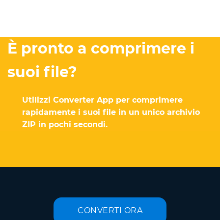
È pronto a comprimere i
suoi file?
Utilizzi Converter App per comprimere
rapidamente i suoi file in un unico archivio
ZIP in pochi secondi.
CONVERTI ORA