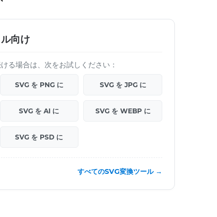
イル向け
を続ける場合は、次をお試しください：
SVG を PNG に
SVG を JPG に
SVG を AI に
SVG を WEBP に
SVG を PSD に
すべてのSVG変換ツール →