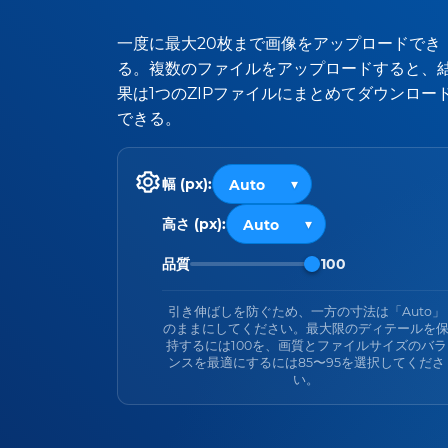
一度に最大20枚まで画像をアップロードでき
る。複数のファイルをアップロードすると、
果は1つのZIPファイルにまとめてダウンロー
できる。
幅 (px):
高さ (px):
品質
100
引き伸ばしを防ぐため、一方の寸法は「Auto」
のままにしてください。最大限のディテールを
持するには100を、画質とファイルサイズのバラ
ンスを最適にするには85〜95を選択してくださ
い。