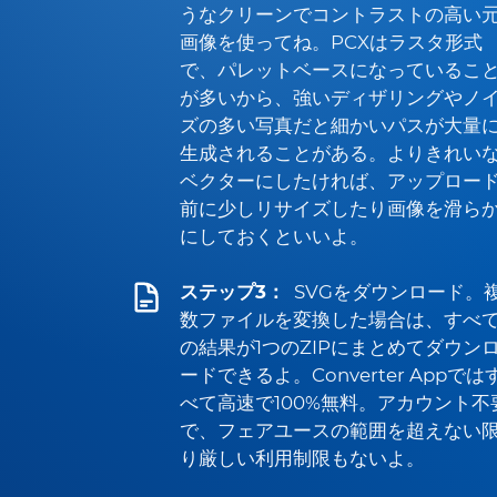
うなクリーンでコントラストの高い
画像を使ってね。PCXはラスタ形式
で、パレットベースになっているこ
が多いから、強いディザリングやノ
ズの多い写真だと細かいパスが大量
生成されることがある。よりきれい
ベクターにしたければ、アップロー
前に少しリサイズしたり画像を滑ら
にしておくといいよ。
ステップ3：
SVGをダウンロード。
数ファイルを変換した場合は、すべ
の結果が1つのZIPにまとめてダウン
ードできるよ。Converter Appでは
べて高速で100%無料。アカウント不
で、フェアユースの範囲を超えない
り厳しい利用制限もないよ。