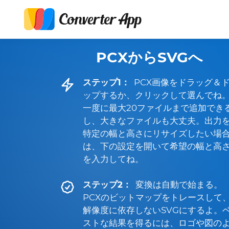
PCXからSVGへ
ステップ1：
PCX画像をドラッグ＆
ップするか、クリックして選んでね
一度に最大20ファイルまで追加でき
し、大きなファイルも大丈夫。出力
特定の幅と高さにリサイズしたい場
は、下の設定を開いて希望の幅と高
を入力してね。
ステップ2：
変換は自動で始まる。
PCXのビットマップをトレースして
解像度に依存しないSVGにするよ。
ストな結果を得るには、ロゴや図の