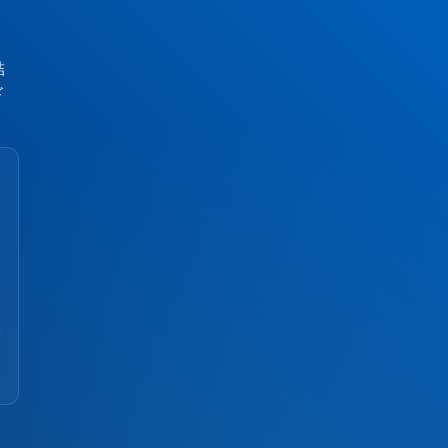
結
ド
保