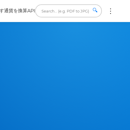
🔍
す
通貨を換算
API