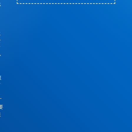
元
と
イ
に
な
ド
か
複
て
ロ
す
要
限