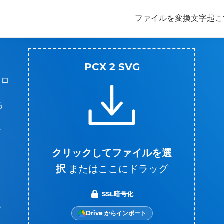
ファイルを変換
文字起こ
PCX 2 SVG
ドロ
。
る
を
合
さ
クリックしてファイルを選
択
またはここにドラッグ
、
SSL暗号化
ベ
Drive からインポート
よ