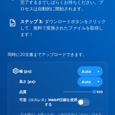
完了するまでしばらくお待ちください。プ
ロセスは自動的に開始されます。
ステップ 3:
ダウンロードボタンをクリック
して、無料で変換されたファイルを取得し
ます！
同時に20文書までアップロードできます。
幅 (px):
高さ (px):
品質
100
可逆（ロスレス）WebP圧縮を使用
する
引き伸ばしを防ぐため、一方の寸法は「Auto」のまま