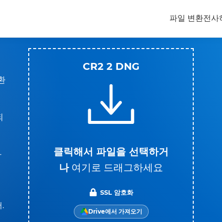
파일 변환
전사
CR2 2 DNG
환
되
클릭해서 파일을 선택하거
과
나
여기로 드래그하세요
SSL 암호화
.
Drive에서 가져오기