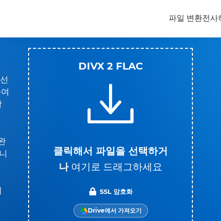
파일 변환
전사
DIVX 2 FLAC
 선
하여
할
완
클릭해서 파일을 선택하거
니
나
여기로 드래그하세요
려
SSL 암호화
Drive에서 가져오기