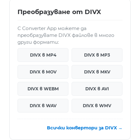
Преобразуване от DIVX
С Converter App можете да
преобразувате DIVX файлове в много
други формати:
DIVX в MP4
DIVX в MP3
DIVX в MOV
DIVX в MKV
DIVX в WEBM
DIVX в AVI
DIVX в WAV
DIVX в WMV
Всички конвертори за DIVX →