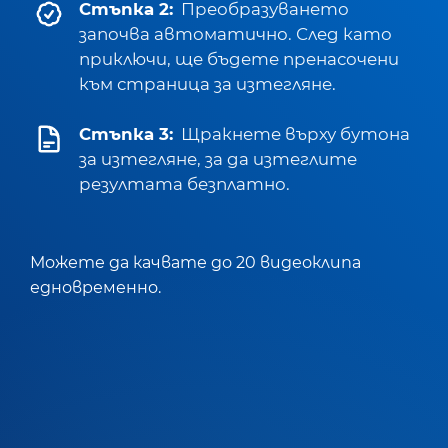
Стъпка 2:
Преобразуването
започва автоматично. След като
приключи, ще бъдете пренасочени
към страница за изтегляне.
Стъпка 3:
Щракнете върху бутона
за изтегляне, за да изтеглите
резултата безплатно.
Можете да качвате до 20 видеоклипа
едновременно.