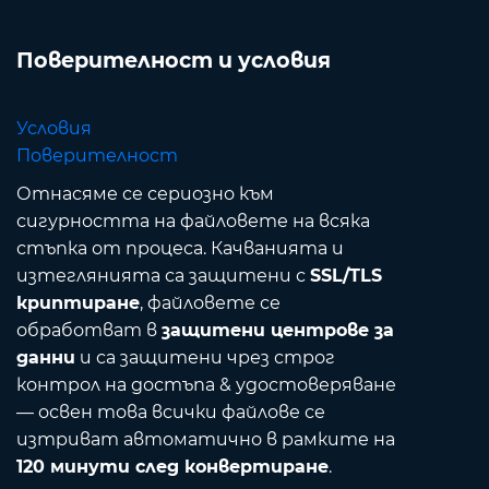
Поверителност и условия
Условия
Поверителност
Отнасяме се сериозно към
сигурността на файловете на всяка
стъпка от процеса. Качванията и
изтеглянията са защитени с
SSL/TLS
криптиране
, файловете се
обработват в
защитени центрове за
данни
и са защитени чрез строг
контрол на достъпа & удостоверяване
— освен това всички файлове се
изтриват автоматично в рамките на
120 минути след конвертиране
.