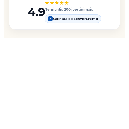
★★★★★
4.9
Remiantis 200 įvertinimais
Surinkta po konvertavimo
✓