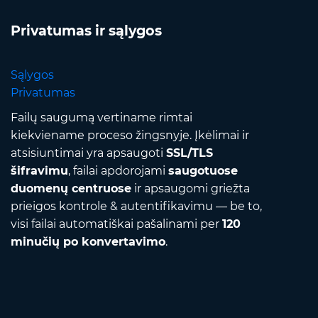
Privatumas ir sąlygos
Sąlygos
Privatumas
Failų saugumą vertiname rimtai
kiekviename proceso žingsnyje. Įkėlimai ir
atsisiuntimai yra apsaugoti
SSL/TLS
šifravimu
, failai apdorojami
saugotuose
duomenų centruose
ir apsaugomi griežta
prieigos kontrole & autentifikavimu — be to,
visi failai automatiškai pašalinami per
120
minučių po konvertavimo
.