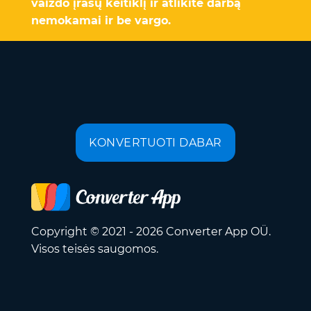
vaizdo įrašų keitiklį ir atlikite darbą
nemokamai ir be vargo.
KONVERTUOTI DABAR
Copyright © 2021 - 2026 Converter App OÜ.
Visos teisės saugomos.