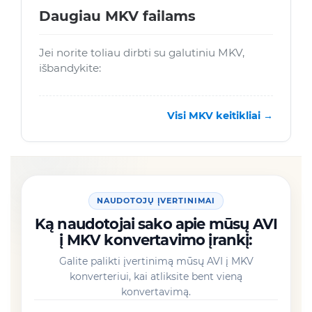
Daugiau MKV failams
Jei norite toliau dirbti su galutiniu MKV,
išbandykite:
Visi MKV keitikliai →
NAUDOTOJŲ ĮVERTINIMAI
Ką naudotojai sako apie mūsų AVI
į MKV konvertavimo įrankį:
Galite palikti įvertinimą mūsų AVI į MKV
konverteriui, kai atliksite bent vieną
konvertavimą.