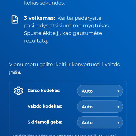
kelias sekundes.
3 veiksmas:
Kai tai padarysite,
pasirodys atsisiuntimo mygtukas.
Spustelėkite jį, kad gautumėte
rezultatą.
Vienu metu galite įkelti ir konvertuoti 1 vaizdo
įrašą.
Garso kodekas:
Vaizdo kodekas:
Skiriamoji geba:
Pasirinkite norimus nustatymus arba palikite „Auto“,