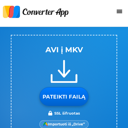
AVI į MKV
PATEIKTI FAILĄ
SSL šifruotas
Importuoti iš „Drive“