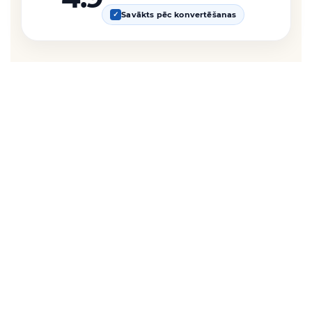
Savākts pēc konvertēšanas
✓