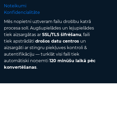
Noteikumi
Konfidencialitāte
Mēs nopietni uztveram failu drošību katrā
procesa solī. Augšupielādes un lejupielādes
tiek aizsargātas ar
SSL/TLS šifrēšanu
, faili
tiek apstrādāti
drošos datu centros
un
aizsargāti ar stingru piekļuves kontroli &
autentifikāciju — turklāt visi faili tiek
automātiski noņemti
120 minūšu laikā pēc
konvertēšanas
.
Contact