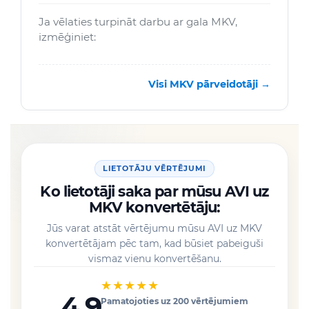
Ja vēlaties turpināt darbu ar gala MKV,
izmēģiniet:
Visi MKV pārveidotāji →
LIETOTĀJU VĒRTĒJUMI
Ko lietotāji saka par mūsu AVI uz
MKV konvertētāju:
Jūs varat atstāt vērtējumu mūsu AVI uz MKV
konvertētājam pēc tam, kad būsiet pabeiguši
vismaz vienu konvertēšanu.
★★★★★
4.9
Pamatojoties uz 200 vērtējumiem