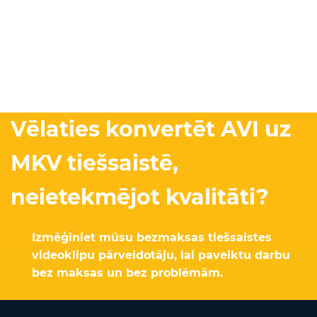
Vēlaties konvertēt AVI uz
MKV tiešsaistē,
neietekmējot kvalitāti?
Izmēģiniet mūsu bezmaksas tiešsaistes
videoklipu pārveidotāju, lai paveiktu darbu
bez maksas un bez problēmām.