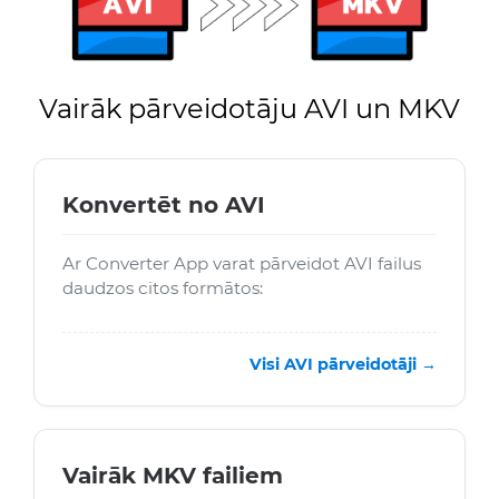
Vairāk pārveidotāju AVI un MKV
Konvertēt no AVI
Ar Converter App varat pārveidot AVI failus
daudzos citos formātos:
Visi AVI pārveidotāji →
Vairāk MKV failiem