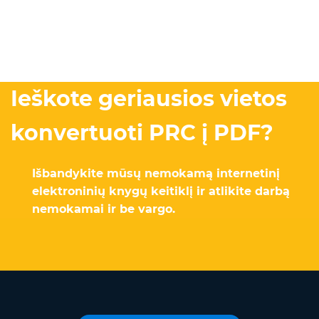
Ieškote geriausios vietos
konvertuoti PRC į PDF?
Išbandykite mūsų nemokamą internetinį
elektroninių knygų keitiklį ir atlikite darbą
nemokamai ir be vargo.