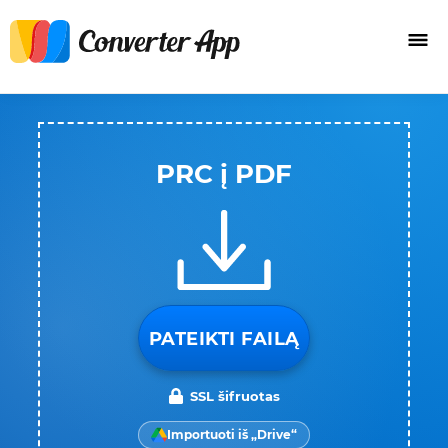
PRC į PDF
PATEIKTI FAILĄ
SSL šifruotas
Importuoti iš „Drive“