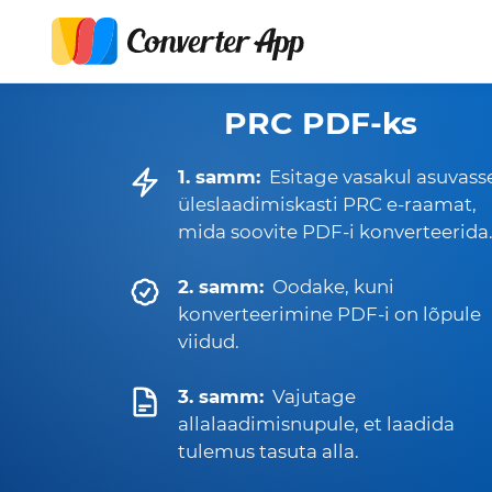
PRC PDF-ks
1. samm:
Esitage vasakul asuvass
üleslaadimiskasti PRC e-raamat,
mida soovite PDF-i konverteerida
2. samm:
Oodake, kuni
konverteerimine PDF-i on lõpule
viidud.
3. samm:
Vajutage
allalaadimisnupule, et laadida
tulemus tasuta alla.