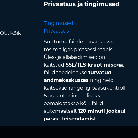
Privaatsus ja tingimused
Tingimused
Privaatsus
 OÜ. Kõik
Suhtume failide turvalisusse
tõsiselt igas protsessi etapis.
Üles- ja allalaadimised on
kaitstud
SSL/TLS-krüptimisega
,
failid töödeldakse
turvatud
andmekeskustes
ning neid
kaitsevad range ligipääsukontroll
& autentimine — lisaks
eemaldatakse kõik failid
automaatselt
120 minuti jooksul
pärast teisendamist
.