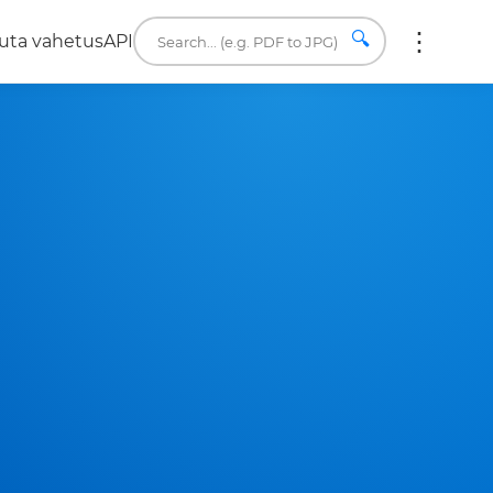
🔍
uta vahetus
API