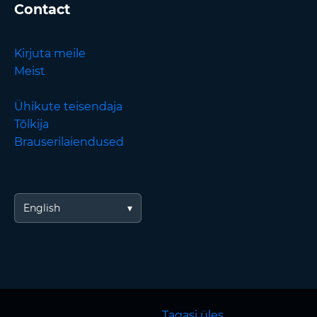
Contact
Kirjuta meile
Meist
Ühikute teisendaja
Tõlkija
Brauserilaiendused
English
Tagasi üles