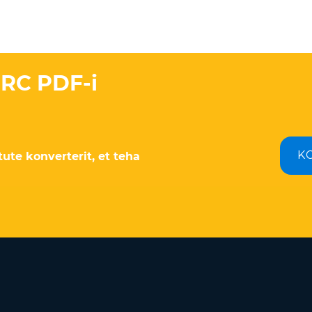
PRC PDF-i
K
ute konverterit, et teha