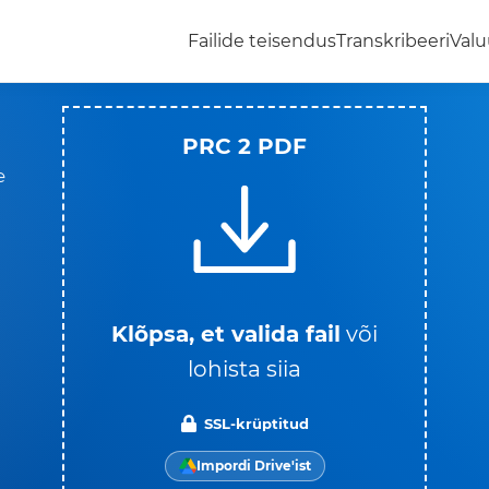
Failide teisendus
Transkribeeri
Valu
PRC 2 PDF
e
.
Klõpsa, et valida fail
või
lohista siia
SSL-krüptitud
Impordi Drive'ist