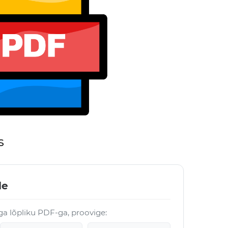
s
le
ga lõpliku PDF-ga, proovige: