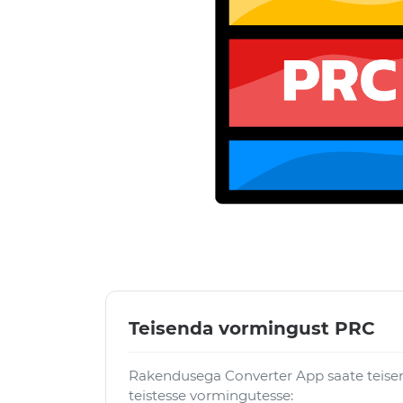
Teisenda vormingust PRC
Rakendusega Converter App saate teisen
teistesse vormingutesse: