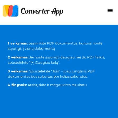
1 veiksmas:
pasirinkite PDF dokumentus, kuriuos norite
sujungti į vieną dokumentą
2 veiksmas:
Jei norite sujungti daugiau nei du PDF failus,
spustelėkite "[+] Daugiau failų".
3 veiksmas:
Spustelėkite "Join" - jūsų jungtinis PDF
dokumentas bus sukurtas per kelias sekundes.
4 žingsnis:
Atsisiųskite ir mėgaukitės rezultatu