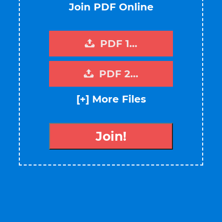
Join PDF Online
PDF 1…
PDF 2…
[+] More Files
Join!