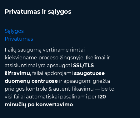
Privatumas ir sąlygos
Sąlygos
Privatumas
Failų saugumą vertiname rimtai
kiekviename proceso žingsnyje. Įkėlimai ir
atsisiuntimai yra apsaugoti
SSL/TLS
šifravimu
, failai apdorojami
saugotuose
duomenų centruose
ir apsaugomi griežta
prieigos kontrole & autentifikavimu — be to,
visi failai automatiškai pašalinami per
120
minučių po konvertavimo
.