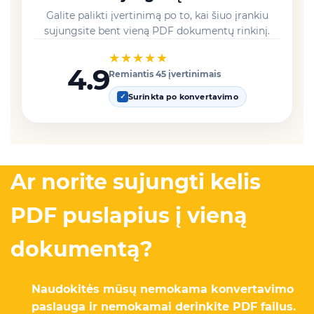
Galite palikti įvertinimą po to, kai šiuo įrankiu
sujungsite bent vieną PDF dokumentų rinkinį.
★★★★★
4.9
Remiantis 45 įvertinimais
Surinkta po konvertavimo
✓
Ar norite sujungti kelis
PDF puslapius į vieną
dokumentą?
Naudokitės mūsų nemokama konvertavimo
paslauga ir nemokamai derinkite PDF failus.