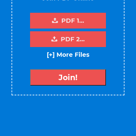
PDF 1…
PDF 2…
[+] More Files
Join!