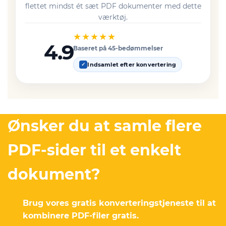
flettet mindst ét sæt PDF dokumenter med dette
værktøj.
★★★★★
4.9
Baseret på 45-bedømmelser
Indsamlet efter konvertering
✓
Ønsker du at samle flere
PDF-sider til et enkelt
dokument?
Brug vores gratis konverteringstjeneste til at
kombinere PDF-filer gratis.