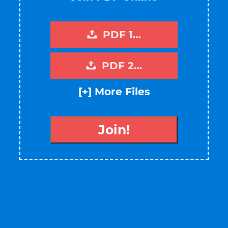
PDF 1…
PDF 2…
[+] More Files
Join!