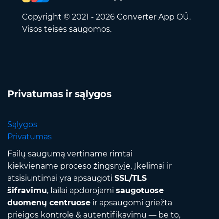
Copyright © 2021 - 2026 Converter App OÜ.
Visos teisės saugomos.
Privatumas ir sąlygos
Sąlygos
Privatumas
Failų saugumą vertiname rimtai
kiekviename proceso žingsnyje. Įkėlimai ir
atsisiuntimai yra apsaugoti
SSL/TLS
šifravimu
, failai apdorojami
saugotuose
duomenų centruose
ir apsaugomi griežta
prieigos kontrole & autentifikavimu — be to,