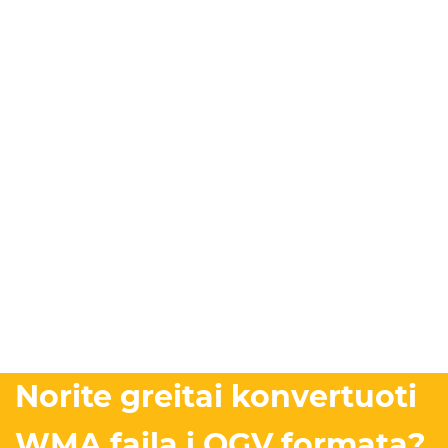
Norite greitai konvertuoti
WMA failą į OGV formatą?