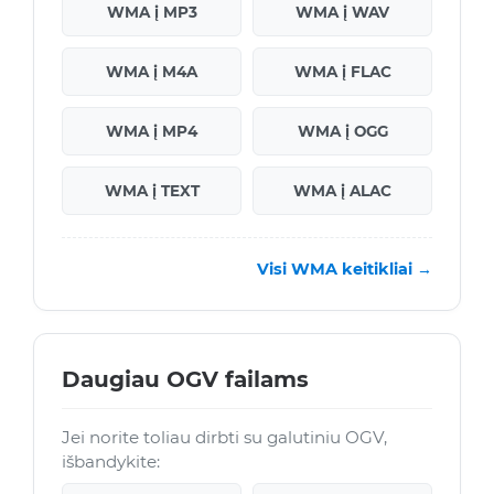
WMA į MP3
WMA į WAV
WMA į M4A
WMA į FLAC
WMA į MP4
WMA į OGG
WMA į TEXT
WMA į ALAC
Visi WMA keitikliai →
Daugiau OGV failams
Jei norite toliau dirbti su galutiniu OGV,
išbandykite: