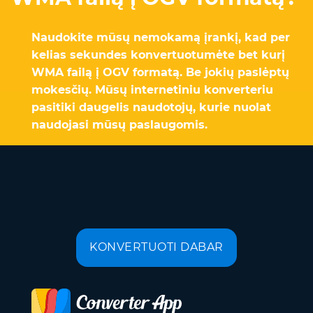
Naudokite mūsų nemokamą įrankį, kad per
kelias sekundes konvertuotumėte bet kurį
WMA failą į OGV formatą. Be jokių paslėptų
mokesčių. Mūsų internetiniu konverteriu
pasitiki daugelis naudotojų, kurie nuolat
naudojasi mūsų paslaugomis.
KONVERTUOTI DABAR