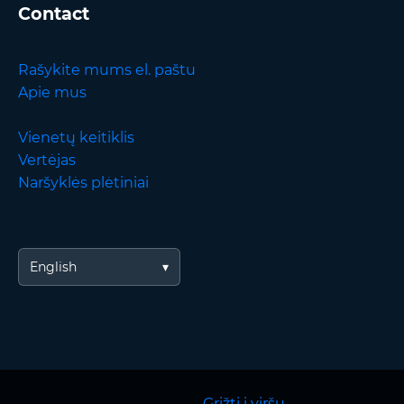
Contact
Rašykite mums el. paštu
Apie mus
Vienetų keitiklis
Vertėjas
Naršyklės plėtiniai
English
Grįžti į viršų