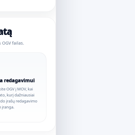
atą
 OGV failas.
ia redagavimui
ite OGV į MOV, kai
ato, kurį dažniausiai
izdo įrašų redagavimo
 įranga.