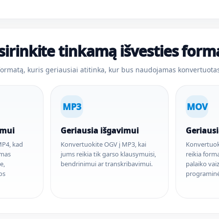
sirinkite tinkamą išvesties form
 formatą, kuris geriausiai atitinka, kur bus naudojamas konvertuotas
MP3
MOV
imui
Geriausia išgavimui
Geriaus
MP4, kad
Konvertuokite OGV į MP3, kai
Konvertuok
ymas
jums reikia tik garso klausymuisi,
reikia form
e,
bendrinimui ar transkribavimui.
palaiko va
os
programinė