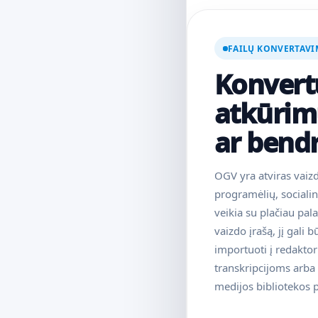
FAILŲ KONVERTAVI
Konvert
atkūrim
ar bend
OGV yra atviras vaizd
programėlių, sociali
veikia su plačiau pa
vaizdo įrašą, jį gali 
importuoti į redaktor
transkripcijoms arba 
medijos bibliotekos 