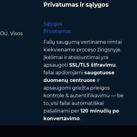
Privatumas ir sąlygos
Sąlygos
Privatumas
OÜ. Visos
Failų saugumą vertiname rimtai
kiekviename proceso žingsnyje.
Įkėlimai ir atsisiuntimai yra
apsaugoti
SSL/TLS šifravimu
,
failai apdorojami
saugotuose
duomenų centruose
ir
apsaugomi griežta prieigos
kontrole & autentifikavimu — be
to, visi failai automatiškai
pašalinami per
120 minučių po
konvertavimo
.