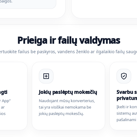
baigos.
Prieiga ir failų valdymas
rtuokite failus be paskyros, vandens ženklo ar ilgalaikio failų saug
ngti
Jokių paslėptų mokesčių
Svarbu 
privatu
r App“
Naudojant mūsų konverterius,
Įkelti ir ko
 ar
tai yra visiškai nemokama be
sistemų au
ios
jokių paslėptų mokesčių.
pašalinami 