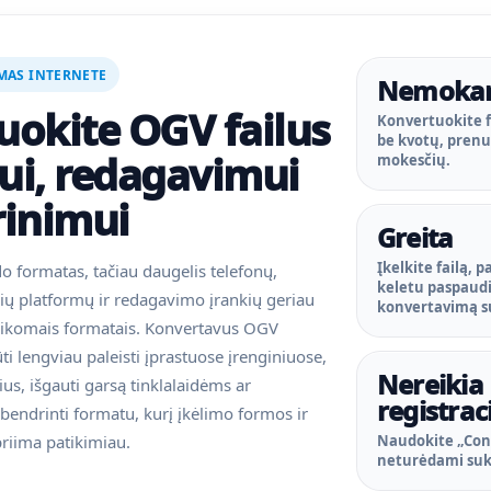
MAS INTERNETE
Nemoka
uokite OGV failus
Konvertuokite 
be kvotų, pren
ui, redagavimui
mokesčių.
rinimui
Greita
Įkelkite failą, p
o formatas, tačiau daugelis telefonų,
keletu paspaud
nių platformų ir redagavimo įrankių geriau
konvertavimą s
laikomais formatais. Konvertavus OGV
būti lengviau paleisti įprastuose įrenginiuose,
Nereikia
ius, išgauti garsą tinklalaidėms ar
registrac
bendrinti formatu, kurį įkėlimo formos ir
priima patikimiau.
Naudokite „Con
neturėdami suk