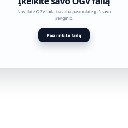
Įkelkite savo OGV failą
Nuvilkite OGV failą čia arba pasirinkite jį iš savo
įrenginio.
Pasirinkite failą