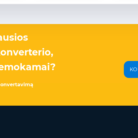
ausios
onverterio,
 nemokamai?
KO
konvertavimą