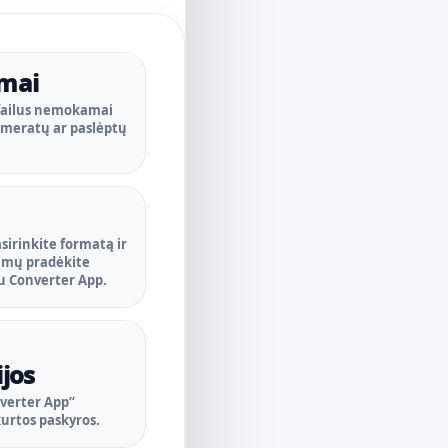
mai
failus nemokamai
umeratų ar paslėptų
asirinkite formatą ir
imų pradėkite
u Converter App.
ijos
verter App“
urtos paskyros.