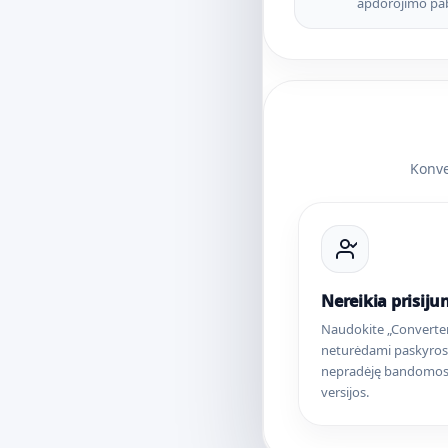
apdorojimo pa
Konve
Nereikia prisiju
Naudokite „Converte
neturėdami paskyros
nepradėję bandomos
versijos.