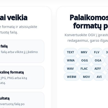
ai veikia
Palaikomos 
formatų p
e formatą ir atsisiųskite
tuotą failą.
Konvertuokite OGV į įprast
redagavimui, garso išgav
failą
ailą arba vilkite jį į įkėlimo
TEXT
MKV
FLV
3
WMA
OGG
OGA
WAV
FLAC
AIFF
ikslinę formatą
WEBM
MOV
AVI
, JPG, PNG arba kitą
atą.
ultatą
vertuotą failą po