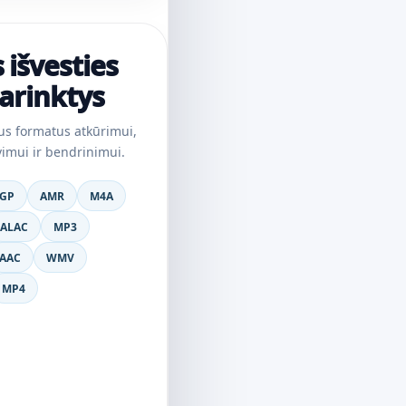
išvesties
arinktys
us formatus atkūrimui,
imui ir bendrinimui.
GP
AMR
M4A
ALAC
MP3
AAC
WMV
MP4