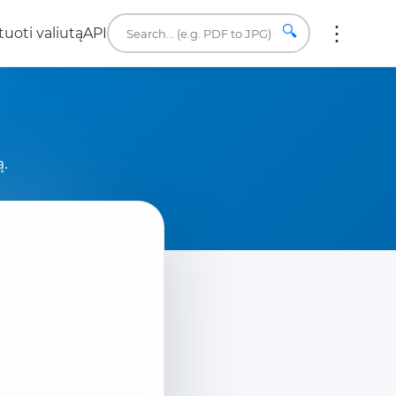
🔍
uoti valiutą
API
ą.