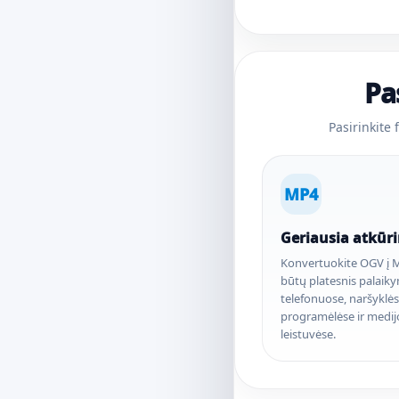
Pa
Pasirinkite
MP4
Geriausia atkūr
Konvertuokite OGV į 
būtų platesnis palaik
telefonuose, naršyklės
programėlėse ir medij
leistuvėse.