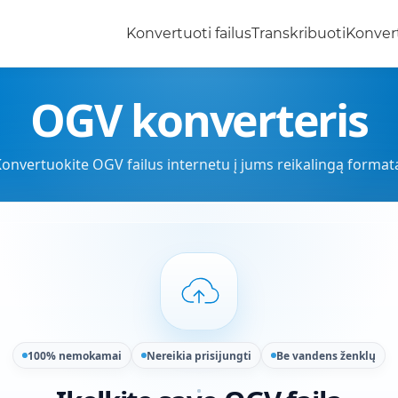
Konvertuoti failus
Transkribuoti
Konvert
OGV konverteris
onvertuokite OGV failus internetu į jums reikalingą format
100% nemokamai
Nereikia prisijungti
Be vandens ženklų