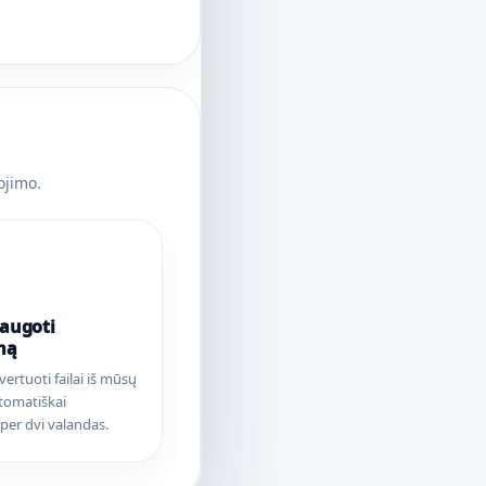
ojimo.
saugoti
mą
nvertuoti failai iš mūsų
tomatiškai
per dvi valandas.