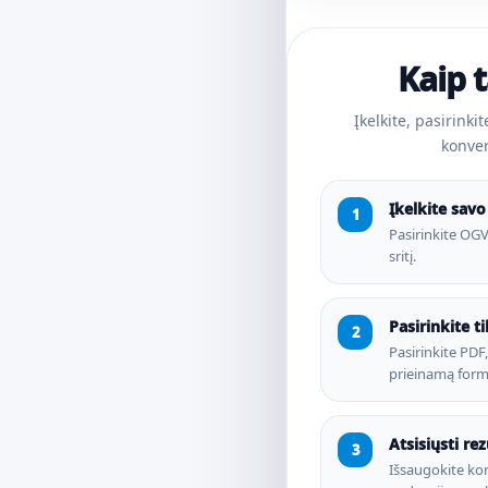
Kaip t
Įkelkite, pasirinkit
konver
Įkelkite savo 
Pasirinkite OGV f
sritį.
Pasirinkite t
Pasirinkite PDF
prieinamą form
Atsisiųsti rez
Išsaugokite kon