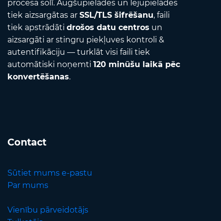
procesa solī. Augšupielādes un lejupielādes
tiek aizsargātas ar
SSL/TLS šifrēšanu
, faili
tiek apstrādāti
drošos datu centros
un
aizsargāti ar stingru piekļuves kontroli &
autentifikāciju — turklāt visi faili tiek
automātiski noņemti
120 minūšu laikā pēc
konvertēšanas
.
Contact
Sūtiet mums e-pastu
Par mums
Vienību pārveidotājs