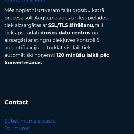
Mēs nopietni uztveram failu drošību katrā
procesa solī. Augšupielādes un lejupielādes
tiek aizsargātas ar
SSL/TLS šifrēšanu
, faili
tiek apstrādāti
drošos datu centros
un
aizsargāti ar stingru piekļuves kontroli &
autentifikāciju — turklāt visi faili tiek
automātiski noņemti
120 minūšu laikā pēc
konvertēšanas
.
Contact
Sūtiet mums e-pastu
Par mums