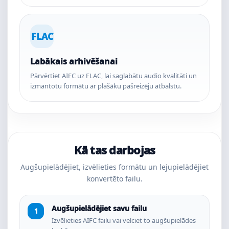
FLAC
Labākais arhivēšanai
Pārvērtiet AIFC uz FLAC, lai saglabātu audio kvalitāti un
izmantotu formātu ar plašāku pašreizēju atbalstu.
Kā tas darbojas
Augšupielādējiet, izvēlieties formātu un lejupielādējiet
konvertēto failu.
Augšupielādējiet savu failu
Izvēlieties AIFC failu vai velciet to augšupielādes