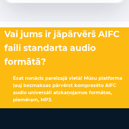
Vai jums ir jāpārvērš AIFC
faili standarta audio
formātā?
Esat nonācis pareizajā vietā! Mūsu platforma
ļauj bezmaksas pārvērst kompresēto AIFC
audio universāli atskaņojamos formātos,
piemēram, MP3.