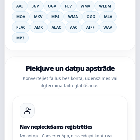
AVI
3GP
OGV
FLV
WMV
WEBM
MOV
MKV
MP4
WMA
OGG
M4A
FLAC
AMR
ALAC
AAC
AIFF
WAV
MP3
Piekļuve un datņu apstrāde
Konvertējiet failus bez konta, ūdenszīmes vai
ilgtermiņa failu glabāšanas.
Nav nepieciešams reģistrēties
Izmantojiet Converter App, neizveidojot kontu vai