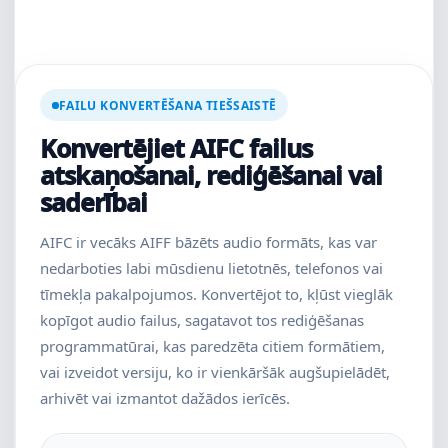
FAILU KONVERTĒŠANA TIEŠSAISTĒ
Konvertējiet AIFC failus
atskaņošanai, rediģēšanai vai
saderībai
AIFC ir vecāks AIFF bāzēts audio formāts, kas var
nedarboties labi mūsdienu lietotnēs, telefonos vai
tīmekļa pakalpojumos. Konvertējot to, kļūst vieglāk
kopīgot audio failus, sagatavot tos rediģēšanas
programmatūrai, kas paredzēta citiem formātiem,
vai izveidot versiju, ko ir vienkāršāk augšupielādēt,
arhivēt vai izmantot dažādos ierīcēs.