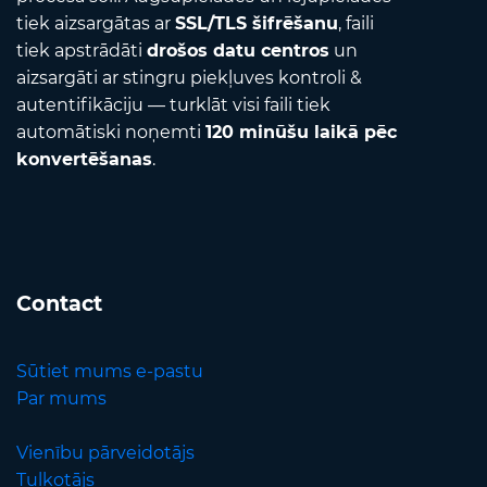
tiek aizsargātas ar
SSL/TLS šifrēšanu
, faili
tiek apstrādāti
drošos datu centros
un
aizsargāti ar stingru piekļuves kontroli &
autentifikāciju — turklāt visi faili tiek
automātiski noņemti
120 minūšu laikā pēc
konvertēšanas
.
Contact
Sūtiet mums e-pastu
Par mums
Vienību pārveidotājs
Tulkotājs