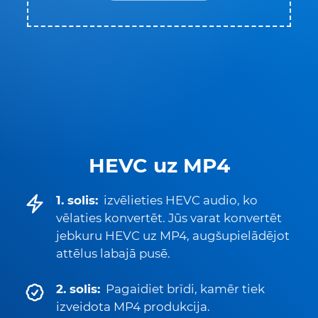
HEVC uz MP4
1. solis:
izvēlieties HEVC audio, ko
vēlaties konvertēt. Jūs varat konvertēt
jebkuru HEVC uz MP4, augšupielādējot
attēlus labajā pusē.
2. solis:
Pagaidiet brīdi, kamēr tiek
izveidota MP4 produkcija.