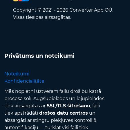
Copyright © 2021 - 2026 Converter App OÜ.
Visas tiesības aizsargātas.
Privātums un noteikumi
Noteikumi
Konfidencialitāte
Mēs nopietni uztveram failu drošību katrā
procesa solī. Augšupielādes un lejupielādes
tiek aizsargātas ar
SSL/TLS šifrēšanu
, faili
tiek apstrādāti
drošos datu centros
un
aizsargāti ar stingru piekļuves kontroli &
autentifikāciju — turklāt visi faili tiek