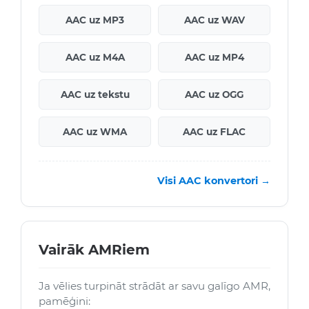
AAC uz MP3
AAC uz WAV
AAC uz M4A
AAC uz MP4
AAC uz tekstu
AAC uz OGG
AAC uz WMA
AAC uz FLAC
Visi AAC konvertori →
Vairāk AMRiem
Ja vēlies turpināt strādāt ar savu galīgo AMR,
pamēģini: