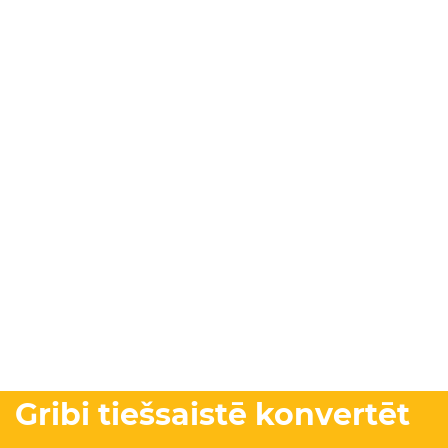
Gribi tiešsaistē konvertēt