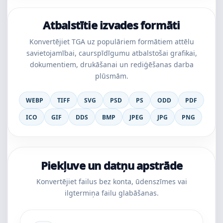
Atbalstītie izvades formāti
Konvertējiet TGA uz populāriem formātiem attēlu
savietojamībai, caurspīdīgumu atbalstošai grafikai,
dokumentiem, drukāšanai un rediģēšanas darba
plūsmām.
WEBP
TIFF
SVG
PSD
PS
ODD
PDF
ICO
GIF
DDS
BMP
JPEG
JPG
PNG
Piekļuve un datņu apstrāde
Konvertējiet failus bez konta, ūdenszīmes vai
ilgtermiņa failu glabāšanas.