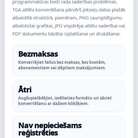
programmatūras bieži rada saderības problēmas.
TGA attēla konvertēšana pārvērš pikseļu datus plašāk
atbalstītā struktūrā, piemēram, PNG caurspīdīgumu
atbalstošai grafikai, JPG vispārējai attēlu saderībai vai
PDF dokumentu bāzētai izplatīšanai un drukāšanai.
Bezmaksas
Konvertējiet failus bez maksas, bez kvotām,
abonementiem vai slēptiem maksājumiem.
Ātri
Augšupielādējiet, izvēlieties formātu un sāciet
konvertēšanu ar dažiem klikšķiem.
Nav nepieciešams
reģistrēties