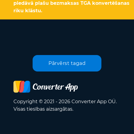
piedāvā plašu bezmaksas TGA konvertēšanas
rīku klāstu.
Pārvērst tagad
Copyright © 2021 - 2026 Converter App OÜ.
Visas tiesības aizsargātas.