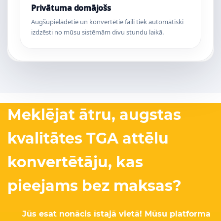
Privātuma domājošs
Augšupielādētie un konvertētie faili tiek automātiski
izdzēsti no mūsu sistēmām divu stundu laikā.
Meklējat ātru, augstas
kvalitātes TGA attēlu
konvertētāju, kas
pieejams bez maksas?
Jūs esat nonācis īstajā vietā! Mūsu platforma