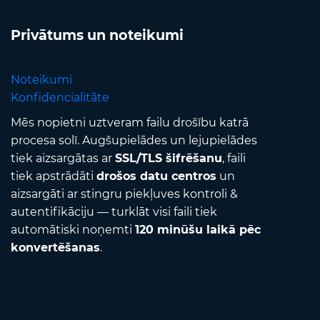
Privātums un noteikumi
Noteikumi
Konfidencialitāte
Mēs nopietni uztveram failu drošību katrā
procesa solī. Augšupielādes un lejupielādes
tiek aizsargātas ar
SSL/TLS šifrēšanu
, faili
tiek apstrādāti
drošos datu centros
un
aizsargāti ar stingru piekļuves kontroli &
autentifikāciju — turklāt visi faili tiek
automātiski noņemti
120 minūšu laikā pēc
konvertēšanas
.