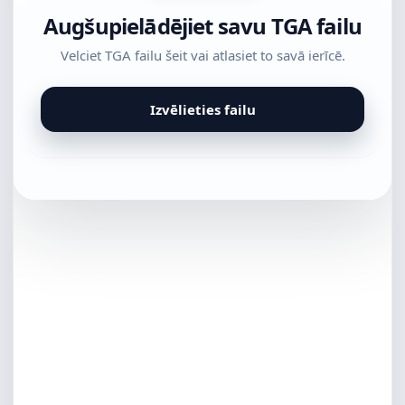
Augšupielādējiet savu TGA failu
Velciet TGA failu šeit vai atlasiet to savā ierīcē.
Izvēlieties failu