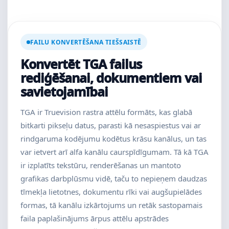
FAILU KONVERTĒŠANA TIEŠSAISTĒ
Konvertēt TGA failus
rediģēšanai, dokumentiem vai
savietojamībai
TGA ir Truevision rastra attēlu formāts, kas glabā
bitkarti pikseļu datus, parasti kā nesaspiestus vai ar
rindgaruma kodējumu kodētus krāsu kanālus, un tas
var ietvert arī alfa kanālu caurspīdīgumam. Tā kā TGA
ir izplatīts tekstūru, renderēšanas un mantoto
grafikas darbplūsmu vidē, taču to nepieņem daudzas
tīmekļa lietotnes, dokumentu rīki vai augšupielādes
formas, tā kanālu izkārtojums un retāk sastopamais
faila paplašinājums ārpus attēlu apstrādes