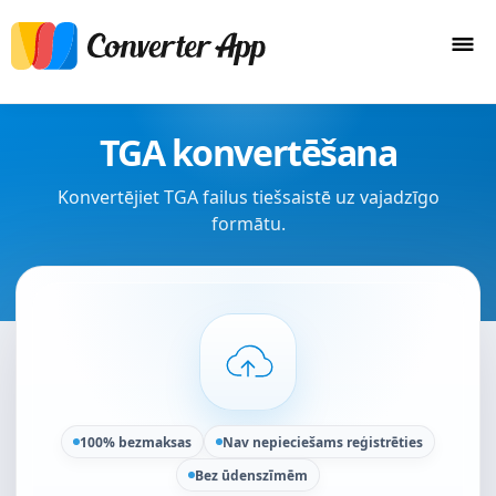
TGA konvertēšana
Konvertējiet TGA failus tiešsaistē uz vajadzīgo
formātu.
100% bezmaksas
Nav nepieciešams reģistrēties
Bez ūdenszīmēm