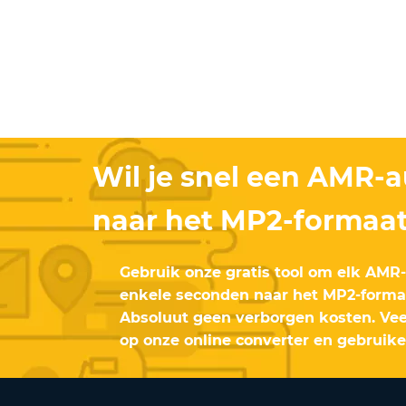
Wil je snel een AMR-
naar het MP2-formaa
Gebruik onze gratis tool om elk AMR
enkele seconden naar het MP2-formaa
Absoluut geen verborgen kosten. Vee
op onze online converter en gebruike