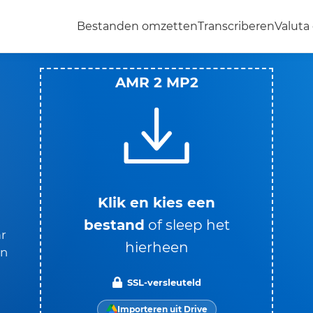
Bestanden omzetten
Transcriberen
Valut
AMR 2 MP2
Klik en kies een
bestand
of sleep het
r
hierheen
en
SSL-versleuteld
Importeren uit Drive