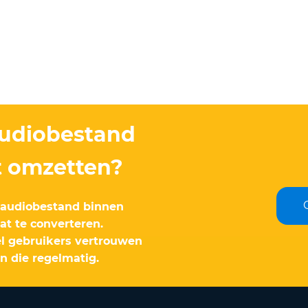
audiobestand
t omzetten?
-audiobestand binnen
t te converteren.
l gebruikers vertrouwen
n die regelmatig.