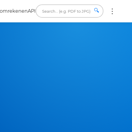
🔍
a omrekenen
API