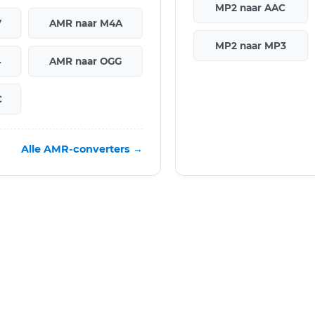
MP2 naar AAC
V
AMR naar M4A
MP2 naar MP3
4
AMR naar OGG
C
Alle AMR-converters →