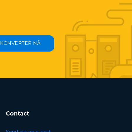
KONVERTER NÅ
Contact
Send oss en e-post