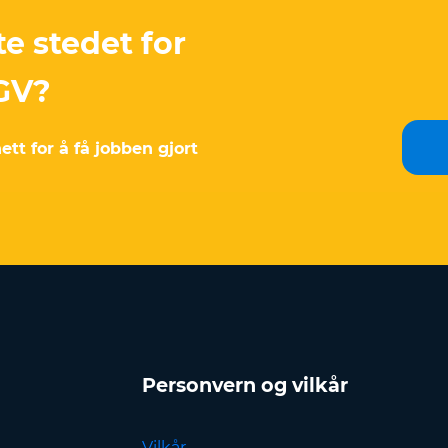
te stedet for
OGV?
tt for å få jobben gjort
Personvern og vilkår
Vilkår