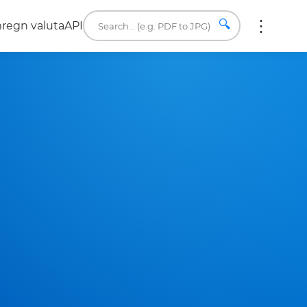
🔍
regn valuta
API