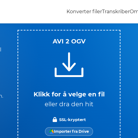
Konverter filer
Transkriber
Om
AVI 2 OGV
l
Klikk for å velge en fil
n.
eller dra den hit
SSL-kryptert
Importer fra Drive