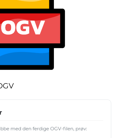
 OGV
r
 jobbe med den ferdige OGV-filen, prøv: