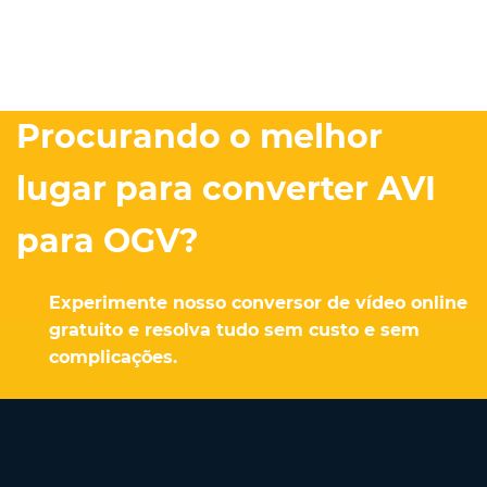
Procurando o melhor
lugar para converter AVI
para OGV?
Experimente nosso conversor de vídeo online
gratuito e resolva tudo sem custo e sem
complicações.