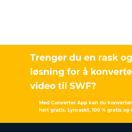
Trenger du en rask og
løsning for å konverte
video til SWF?
Med Converter App kan du konvertere
helt gratis. Lynraskt, 100 % gratis og