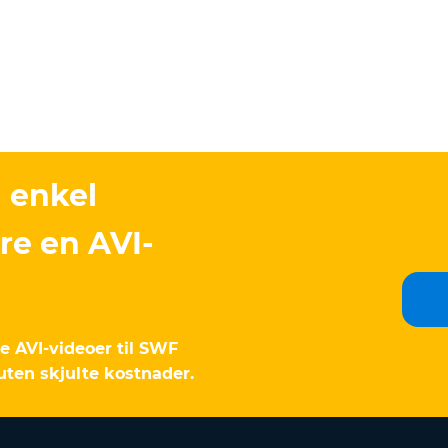
 enkel
re en AVI-
 AVI-videoer til SWF
 uten skjulte kostnader.