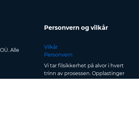
Personvern og vilkår
Vilkår
OÜ. Alle
Personvern
Vi tar filsikkerhet på alvor i hvert
trinn av prosessen. Opplastinger
og nedlastinger sikres med
SSL/TLS-kryptering
, filer
behandles i
sikrede datasentre
og beskyttes av streng
tilgangskontroll & autentisering
— i tillegg fjernes alle filer
automatisk innen
120 minutter
etter konvertering
.