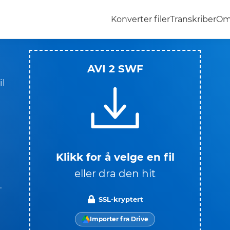
Konverter filer
Transkriber
Om
AVI 2 SWF
il
Klikk for å velge en fil
eller dra den hit
.
SSL-kryptert
Importer fra Drive