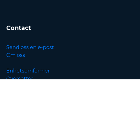
Contact
Send oss en e-post
Om oss
Enhetsomformer
Oversetter
English