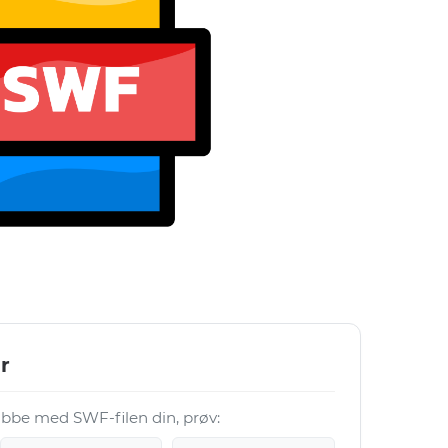
r
 jobbe med SWF-filen din, prøv: