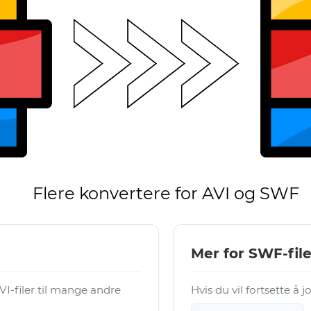
Flere konvertere for AVI og SWF
Mer for SWF-file
I-filer til mange andre
Hvis du vil fortsette å