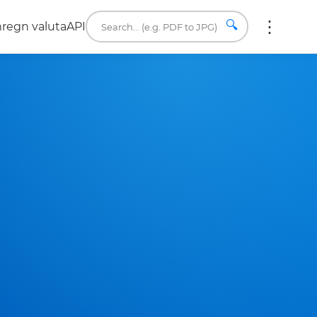
🔍
regn valuta
API