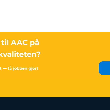
 til AAC på
kvaliteten?
t — få jobben gjort