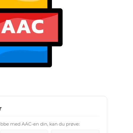
r
 jobbe med AAC-en din, kan du prøve: