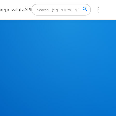
🔍
regn valuta
API