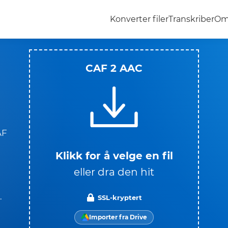
Konverter filer
Transkriber
Om
CAF 2 AAC
AF
Klikk for å velge en fil
eller dra den hit
.
SSL-kryptert
Importer fra Drive