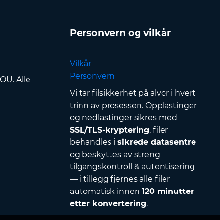
Personvern og vilkår
Vilkår
Personvern
OÜ. Alle
Vi tar filsikkerhet på alvor i hvert
trinn av prosessen. Opplastinger
og nedlastinger sikres med
SSL/TLS-kryptering
, filer
behandles i
sikrede datasentre
og beskyttes av streng
tilgangskontroll & autentisering
— i tillegg fjernes alle filer
automatisk innen
120 minutter
etter konvertering
.