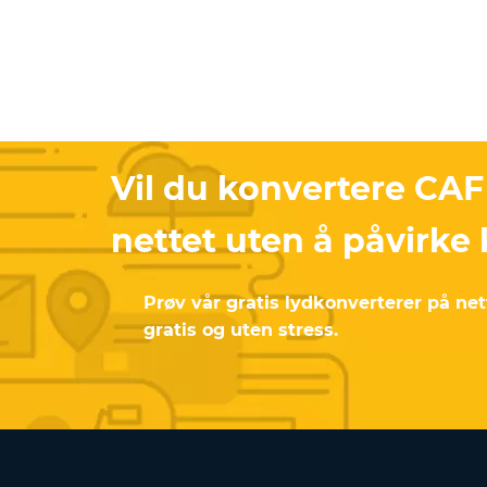
Vil du konvertere CAF
nettet uten å påvirke 
Prøv vår gratis lydkonverterer på net
gratis og uten stress.