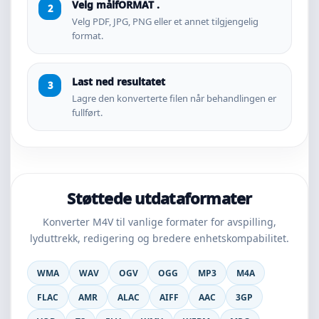
Velg målfORMAT .
Velg PDF, JPG, PNG eller et annet tilgjengelig
format.
Last ned resultatet
Lagre den konverterte filen når behandlingen er
fullført.
Støttede utdataformater
Konverter M4V til vanlige formater for avspilling,
lyduttrekk, redigering og bredere enhetskompabilitet.
WMA
WAV
OGV
OGG
MP3
M4A
FLAC
AMR
ALAC
AIFF
AAC
3GP