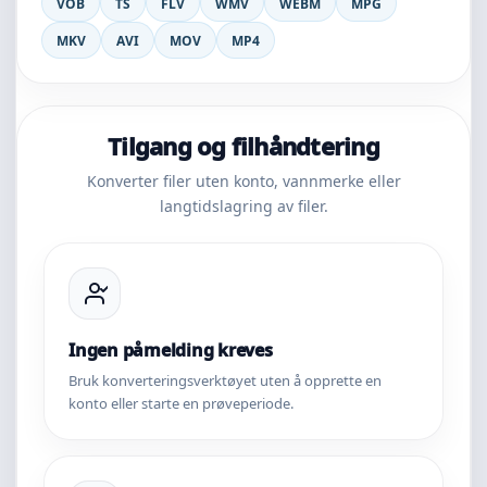
VOB
TS
FLV
WMV
WEBM
MPG
MKV
AVI
MOV
MP4
Tilgang og filhåndtering
Konverter filer uten konto, vannmerke eller
langtidslagring av filer.
Ingen påmelding kreves
Bruk konverteringsverktøyet uten å opprette en
konto eller starte en prøveperiode.