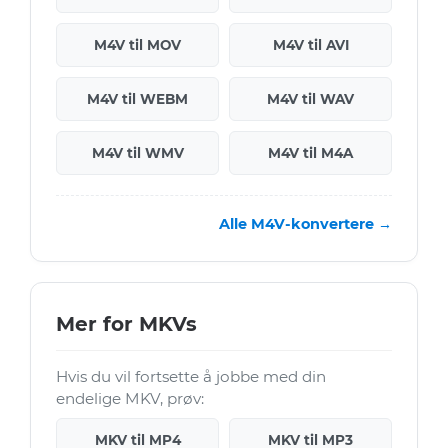
M4V til MOV
M4V til AVI
M4V til WEBM
M4V til WAV
M4V til WMV
M4V til M4A
Alle M4V-konvertere →
Mer for MKVs
Hvis du vil fortsette å jobbe med din
endelige MKV, prøv:
MKV til MP4
MKV til MP3