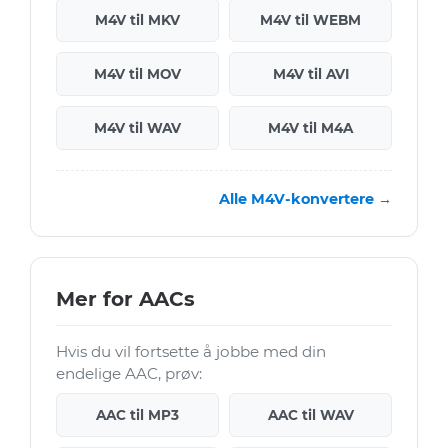
M4V til MKV
M4V til WEBM
M4V til MOV
M4V til AVI
M4V til WAV
M4V til M4A
Alle M4V-konvertere →
Mer for AACs
Hvis du vil fortsette å jobbe med din
endelige AAC, prøv:
AAC til MP3
AAC til WAV