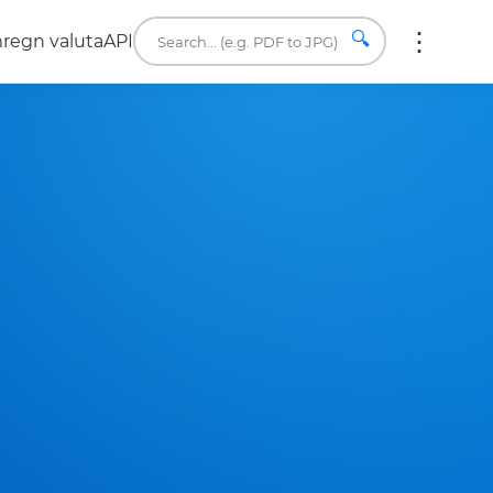
🔍
regn valuta
API