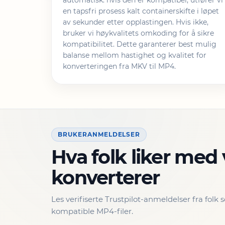
automatisk: hvis den er kompatibel, utfører vi
en tapsfri prosess kalt containerskifte i løpet
av sekunder etter opplastingen. Hvis ikke,
bruker vi høykvalitets omkoding for å sikre
kompatibilitet. Dette garanterer best mulig
balanse mellom hastighet og kvalitet for
konverteringen fra MKV til MP4.
BRUKERANMELDELSER
Hva folk liker med
konverterer
Les verifiserte Trustpilot-anmeldelser fra folk
kompatible MP4-filer.