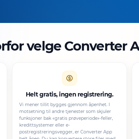
rfor velge Converter 
Helt gratis, ingen registrering.
Vi mener tillit bygges gjennom åpenhet. I
motsetning til andre tjenester som skjuler
funksjoner bak «gratis prøveperiode»-feller,
kredittsystemer eller e-
postregistreringsvegger, er Converter App
helt åpen. Du kan konvertere store filer med