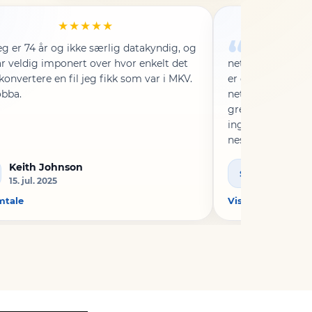
★★★★★
eg er 74 år og ikke særlig datakyndig, og
For å være ær
ar veldig imponert over hvor enkelt det
nettstedet jeg br
 konvertere en fil jeg fikk som var i MKV.
er det beste jeg 
obba.
nettstedet jeg br
grense på fem mi
ingen begrensnin
nesten en time la
Jeg klarte endeli
Keith Johnson
Siren
jeg kunne spille 
S
15. jul. 2025
28. juni 20
men jeg måtte st
mtale
før jeg kunne last
Vis omtale
overrasket over å
fremdriften min, o