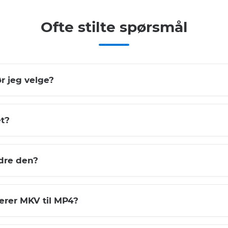
Ofte stilte spørsmål
r jeg velge?
et?
dre den?
erer MKV til MP4?