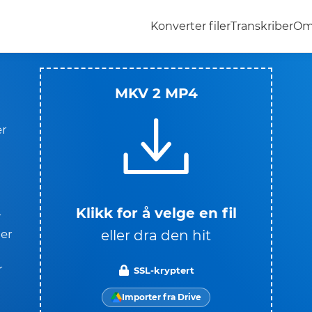
Konverter filer
Transkriber
Om
MKV 2 MP4
er
Klikk for å velge en fil
r
eller dra den hit
 er
r
SSL-kryptert
Importer fra Drive