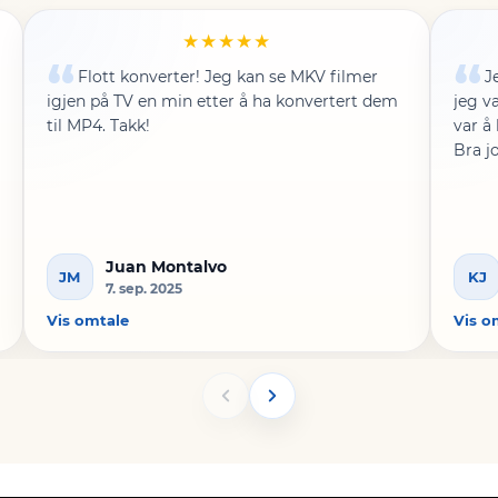
★★★★★
Flott konverter! Jeg kan se MKV filmer
J
igjen på TV en min etter å ha konvertert dem
jeg v
til MP4. Takk!
var å
Bra j
Juan Montalvo
JM
KJ
7. sep. 2025
Vis omtale
Vis o