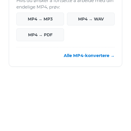
Hvis du ønsker å fortsette å arbeide med din
endelige MP4, prøv:
MP4 → MP3
MP4 → WAV
MP4 → PDF
Alle MP4-konvertere →