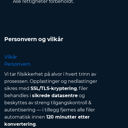
Alle rettigheter forbeholdt.
Personvern og vilkår
Vilkår
Personvern
Vi tar filsikkerhet på alvor i hvert trinn av
prosessen. Opplastinger og nedlastinger
sikres med
SSL/TLS-kryptering
, filer
behandles i
sikrede datasentre
og
beskyttes av streng tilgangskontroll &
autentisering — i tillegg fjernes alle filer
automatisk innen
120 minutter etter
konvertering
.