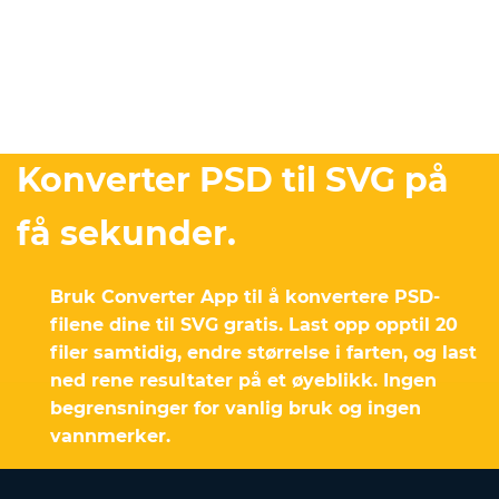
Konverter PSD til SVG på
få sekunder.
Bruk Converter App til å konvertere PSD-
filene dine til SVG gratis. Last opp opptil 20
filer samtidig, endre størrelse i farten, og last
ned rene resultater på et øyeblikk. Ingen
begrensninger for vanlig bruk og ingen
vannmerker.